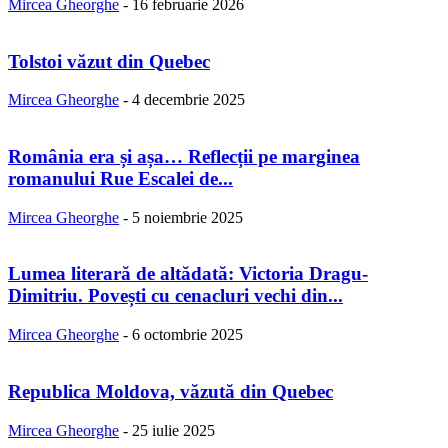
Mircea Gheorghe
-
16 februarie 2026
Tolstoi văzut din Quebec
Mircea Gheorghe
-
4 decembrie 2025
România era și așa… Reflecții pe marginea
romanului Rue Escalei de...
Mircea Gheorghe
-
5 noiembrie 2025
Lumea literară de altădată: Victoria Dragu-
Dimitriu. Povești cu cenacluri vechi din...
Mircea Gheorghe
-
6 octombrie 2025
Republica Moldova, văzută din Quebec
Mircea Gheorghe
-
25 iulie 2025