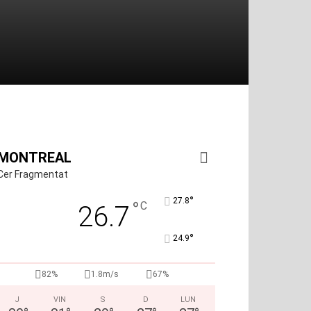
MONTREAL
Cer Fragmentat
°
27.8
°
C
26.7
°
24.9
82%
1.8m/s
67%
J
VIN
S
D
LUN