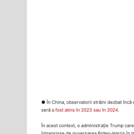
● În China, observatorii străini dezbat încă
seră
a fost atins în 2023 sau în 2024
.
În acest context, o administrație Trump care
întreprinse de guvernarea Biden-Harris în t