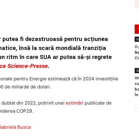
r putea fi dezastruoasă pentru acțiunea
C
matice, însă la scară mondială tranziția
O 
le
un ritm în care SUA ar putea să-și regrete
Co
ce Science-Presse
.
S
ționale pentru Energie estimează că în 2024 investițiile
Vi
cu
0 de miliarde de dolari.
bo
În
 dublat din 2022, potrivit unei
estimări
publicate de
chiderea COP29.