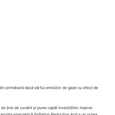
 din primăvară dacă vârful emisiilor de gaze cu efect de
 se ține de cuvânt și pune capăt investițiilor masive
ranziția energetică
(Inflation Reduction Act)
s-ar putea