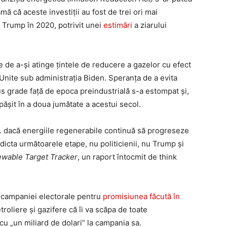
 că aceste investiții au fost de trei ori mai
 Trump în 2020, potrivit unei
estimări
a ziarului
e de a-și atinge țintele de reducere a gazelor cu efect
 Unite sub administrația Biden. Speranța de a evita
s grade față de epoca preindustrială s-a estompat și,
epășit în a doua jumătate a acestui secol.
e. dacă energiile regenerabile continuă să progreseze
dicta următoarele etape, nu politicienii, nu Trump și
wable Target Tracker
, un raport întocmit de think
l campaniei electorale pentru
promisiunea făcută în
roliere și gazifere că îi va scăpa de toate
u „un miliard de dolari” la campania sa.