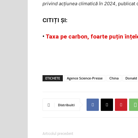
privind acțiunea climatică în 2024
, publica
CITIȚI ȘI:
•
Taxa pe carbon, foarte puțin înțe
ETICHETE
Agence Science-Presse
China
Donald
Distribuiti
Articolul precedent