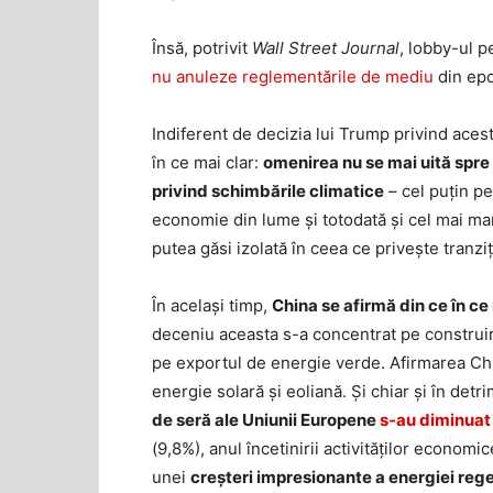
Însă, potrivit
Wall Street Journal
, lobby-ul p
nu anuleze reglementările de mediu
din epo
Indiferent de decizia lui Trump privind acest
în ce mai clar:
omenirea nu se mai uită spre 
privind schimbările climatice
– cel puțin pe
economie din lume și totodată și cel mai mar
putea găsi izolată în ceea ce privește tranzi
În același timp,
China se afirmă din ce în c
deceniu aceasta s-a concentrat pe construire
pe exportul de energie verde. Afirmarea Chi
energie solară și eoliană. Și chiar și în det
de seră ale Uniunii Europene
s-au diminuat
(9,8%), anul încetinirii activităților econo
unei
creșteri impresionante a energiei reg