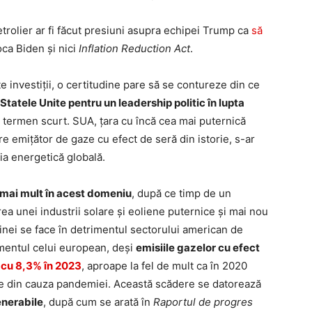
etrolier ar fi făcut presiuni asupra echipei Trump ca
să
ca Biden și nici
Inflation Reduction Act
.
e investiții, o certitudine pare să se contureze din ce
Statele Unite pentru un leadership politic în lupta
 termen scurt. SUA, țara cu încă cea mai puternică
e emițător de gaze cu efect de seră din istorie, s-ar
ția energetică globală.
e mai mult în acest domeniu
, după ce timp de un
a unei industrii solare și eoliene puternice și mai nou
nei se face în detrimentul sectorului american de
rimentul celui european, deși
emisiile gazelor cu efect
 cu 8,3% în 2023
, aproape la fel de mult ca în 2020
mice din cauza pandemiei. Această scădere se datorează
enerabile
, după cum se arată în
Raportul de progres