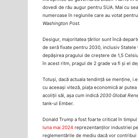
dovedi de rău augur pentru SUA. Mai cu seamă
numeroase în regiunile care au votat pentru
Washington Post.
Desigur, majoritatea țărilor sunt încă depart
de seră fixate pentru 2030, inclusiv Statele
depășirea pragului de creștere de 1,5 Celsiu
în acest ritm, pragul de 2 grade va fi și el d
Totuși, dacă actuala tendință se menține, i.
cu aceeași viteză, piața economică ar putea 
acoliții săi, așa cum indică
2030 Global Rene
tank-ul Ember.
Donald Trump a fost foarte criticat în timpu
luna mai 2024
reprezentanților industriei pet
reglementările de mediu dacă vor contribui c