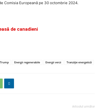
t de Comisia Europeană pe 30 octombrie 2024.
leasă de canadieni
 Trump
Energii regenerabile
Energii verzi
Tranziție energetică
Articolul următor