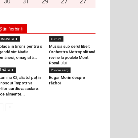
30
°
31
°
29
°
27
°
27
°
Știri fierbinți
OMUNITATE
Cultură
placă în bronz pentru o
Muzică sub cerul liber:
gendă vie: Nadia
Orchestra Metropolitană
măneci, omagiată...
revine la poalele Mont
Royal-ului
ĂNĂTATE
Printre cărți
tamina K2, aliatul puțin
Edgar Morin despre
noscut împotriva
război
lilor cardiovasculare:
 ce alimente...