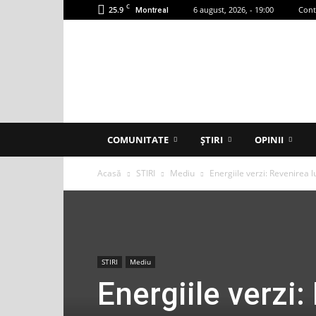
C
25.9
6 august, 2026, - 19:00
Cont
Montreal
Accent
Montreal
COMUNITATE
ȘTIRI
OPINII
Acasă
STIRI
Mediu
Energiile verzi: Revenirea 
STIRI
Mediu
Energiile verzi: