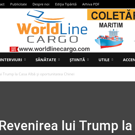
act
Publicitate
Despre noi
Ediția Tipărită
Arhiva PDF
INTERVIURI
SĂNĂTATE
ȘTIINTĂ
UTILE
ACCEN
lui Trump la Casa Albă și oportunitatea Chinei
 Revenirea lui Trump la