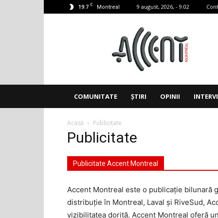
C
19.7
9 august, 2026, - 9:02
Cont
Montreal
Accent
Montreal
COMUNITATE
ȘTIRI
OPINII
INTERV
Acasă
Publicitate
Publicitate
Publicitate Accent Montreal
Accent Montreal este o publicaţie bilunară 
distribuţie în Montreal, Laval şi RiveSud, Ac
vizibilitatea dorită. Accent Montreal oferă u