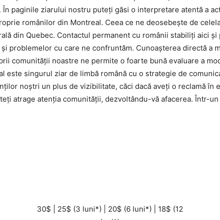
În paginile ziarului nostru puteţi găsi o interpretare atentă a actu
proprie românilor din Montreal. Ceea ce ne deosebește de celelal
rală din Quebec. Contactul permanent cu românii stabiliţi aici şi 
r şi problemelor cu care ne confruntăm. Cunoaşterea directă a 
brii comunităţii noastre ne permite o foarte bună evaluare a mod
 este singurul ziar de limbă română cu o strategie de comunicare
or noştri un plus de vizibilitate, căci dacă aveţi o reclamă în ed
uteți atrage atenţia comunităţii, dezvoltându-vă afacerea. Într-
ALB-NEGRU
– preț* pe ediție –
30$ | 25$ (3 luni*) | 20$ (6 luni*) | 18$ (12