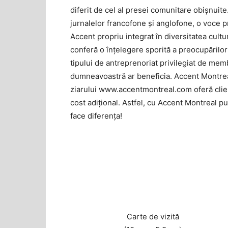
diferit de cel al presei comunitare obişnuite. 
jurnalelor francofone şi anglofone, o voce 
Accent propriu integrat în diversitatea cultu
conferă o înţelegere sporită a preocupărilo
tipului de antreprenoriat privilegiat de mem
dumneavoastră ar beneficia. Accent Montreal
ziarului www.accentmontreal.com oferă clienţil
cost adiţional. Astfel, cu Accent Montreal p
face diferenţa!
DIMENSIUNE
Carte de vizită