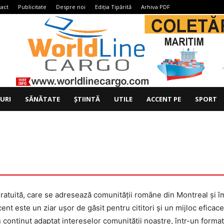
act
Publicitate
Despre noi
Ediția Tipărită
Arhiva PDF
IURI
SĂNĂTATE
ȘTIINTĂ
UTILE
ACCENT PE
SPORT
gratuită, care se adresează comunităţii române din Montreal şi 
cent este un ziar uşor de găsit pentru cititori şi un mijloc efic
n conţinut adaptat intereselor comunităţii noastre, într-un format