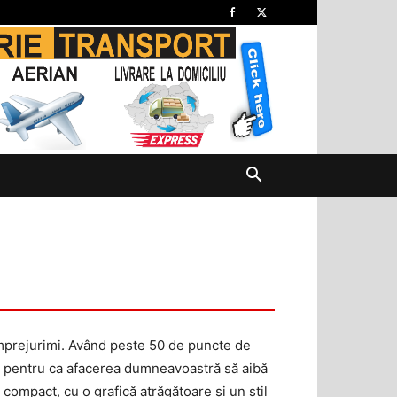
împrejurimi. Având peste 50 de puncte de
ace pentru ca afacerea dumneavoastră să aibă
 compact, cu o grafică atrăgătoare şi un stil