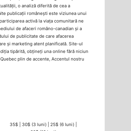
alităţii, o analiză diferită de cea a
te publicaţii româneşti este viziunea unui
participarea activă la viaţa comunitară ne
mediului de afaceri româno-canadian şi a
ului de publicitate de care afacerea
 şi marketing atent planificată. Site-ul
iţia tipărită, obţineţi una online fără niciun
un Quebec plin de accente, Accentul nostru
COLOR
– preț* pe ediție –
35$ | 30$ (3 luni) | 25$ (6 luni) |