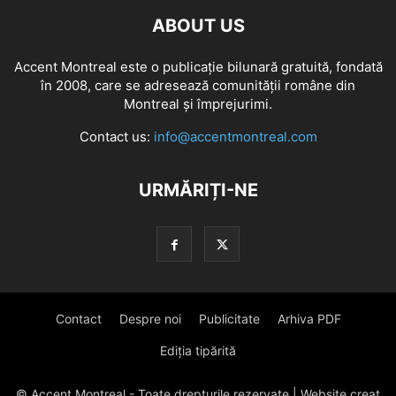
ABOUT US
Accent Montreal este o publicație bilunară gratuită, fondată
în 2008, care se adresează comunităţii române din
Montreal şi împrejurimi.
Contact us:
info@accentmontreal.com
URMĂRIȚI-NE
Contact
Despre noi
Publicitate
Arhiva PDF
Ediția tipărită
© Accent Montreal - Toate drepturile rezervate | Website creat