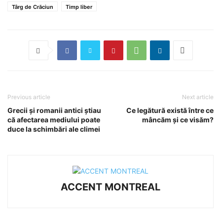
Târg de Crăciun
Timp liber
Previous article
Next article
Grecii şi romanii antici ştiau
Ce legătură există între ce
că afectarea mediului poate
mâncăm și ce visăm?
duce la schimbări ale climei
ACCENT MONTREAL