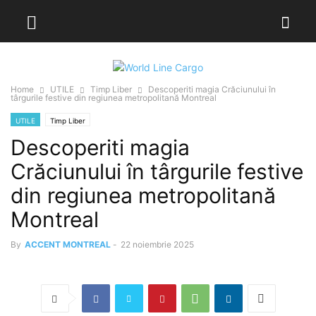
Home
UTILE
Timp Liber
Descoperiti magia Crăciunului în
târgurile festive din regiunea metropolitană Montreal
UTILE
Timp Liber
Descoperiti magia
Crăciunului în târgurile festive
din regiunea metropolitană
Montreal
By
ACCENT MONTREAL
-
22 noiembrie 2025