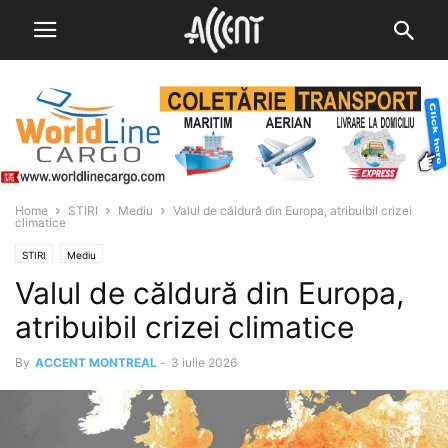
Home
STIRI
Mediu
Valul de căldură din Europa, atribuibil crizei
climatice
STIRI
Mediu
Valul de căldură din Europa,
atribuibil crizei climatice
By
ACCENT MONTREAL
-
3 iulie 2026