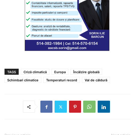
TAGS
Criză climatică
Europa
Încălzire globală
Schimbari climatice
Temperaturi record
Val de căldură