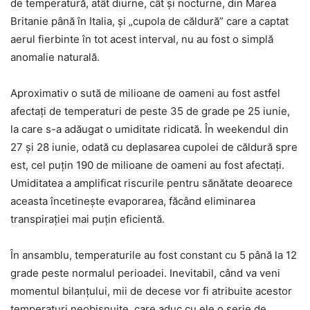
de temperatură, atât diurne, cât și nocturne, din Marea
Britanie până în Italia, și „cupola de căldură” care a captat
aerul fierbinte în tot acest interval, nu au fost o simplă
anomalie naturală.
Aproximativ o sută de milioane de oameni au fost astfel
afectați de temperaturi de peste 35 de grade pe 25 iunie,
la care s-a adăugat o umiditate ridicată. În weekendul din
27 și 28 iunie, odată cu deplasarea cupolei de căldură spre
est, cel puțin 190 de milioane de oameni au fost afectați.
Umiditatea a amplificat riscurile pentru sănătate deoarece
aceasta încetinește evaporarea, făcând eliminarea
transpirației mai puțin eficientă.
În ansamblu, temperaturile au fost constant cu 5 până la 12
grade peste normalul perioadei. Inevitabil, când va veni
momentul bilanțului, mii de decese vor fi atribuite acestor
temperaturi neobișnuite, care aduc cu ele o serie de