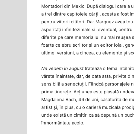
Montadori din Mexic. După dialogul care a u
a trei dintre capitolele cărții, acesta a fos
pentru viitorii cititori. Dar Marquez avea to
asperități infinitezimale și, eventual, pentr
diferite pe care memoria lui nu mai reușea s
foarte celebru scriitor și un editor loial, g
ultimei versiuni, a cincea, cu elemente și s
Ne vedem în august
tratează o temă întâlnit
vârste înaintate, dar, de data asta, privite d
sensibilă a senectuții. Fiindcă personajele n
prima tinerețe. Acțiunea este plasată undeva
Magdalena Bach, 46 de ani, căsătorită de m
artist și, în plus, cu o carieră muzicală prod
unde există un cimitir, ca să depună un bu
înmormântate acolo.