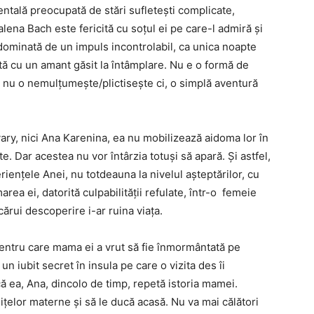
ntală preocupată de stări sufletești complicate,
na Bach este fericită cu soțul ei pe care-l admiră și
 dominată de un impuls incontrolabil, ca unica noapte
tă cu un amant găsit la întâmplare. Nu e o formă de
ă nu o nemulțumește/plictisește ci, o simplă aventură
y, nici Ana Karenina, ea nu mobilizează aidoma lor în
. Dar acestea nu vor întârzia totuși să apară. Și astfel,
riențele Anei, nu totdeauna la nivelul așteptărilor, cu
ea ei, datorită culpabilității refulate, într-o femeie
cărui descoperire i-ar ruina viața.
pentru care mama ei a vrut să fie înmormântată pe
 un iubit secret în insula pe care o vizita des îi
că ea, Ana, dincolo de timp, repetă istoria mamei.
elor materne și să le ducă acasă. Nu va mai călători