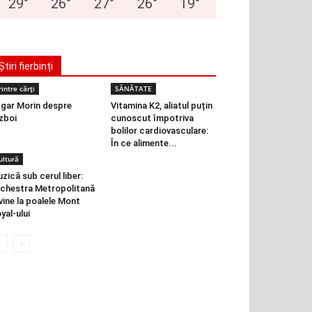
29
°
26
°
27
°
26
°
19
°
Știri fierbinți
rintre cărți
SĂNĂTATE
gar Morin despre
Vitamina K2, aliatul puțin
zboi
cunoscut împotriva
bolilor cardiovasculare:
În ce alimente...
ultură
zică sub cerul liber:
chestra Metropolitană
vine la poalele Mont
yal-ului