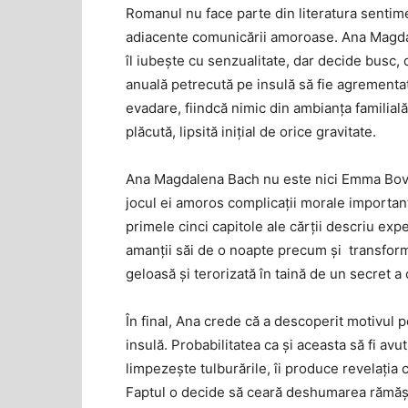
Romanul nu face parte din literatura sentime
adiacente comunicării amoroase. Ana Magdale
îl iubește cu senzualitate, dar decide busc,
anuală petrecută pe insulă să fie agrementa
evadare, fiindcă nimic din ambianța familial
plăcută, lipsită inițial de orice gravitate.
Ana Magdalena Bach nu este nici Emma Bovar
jocul ei amoros complicații morale importante
primele cinci capitole ale cărții descriu expe
amanții săi de o noapte precum și transformar
geloasă și terorizată în taină de un secret a 
În final, Ana crede că a descoperit motivul 
insulă. Probabilitatea ca și aceasta să fi avut
limpezește tulburările, îi produce revelația 
Faptul o decide să ceară deshumarea rămășiț