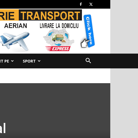
T PE
SPORT
l