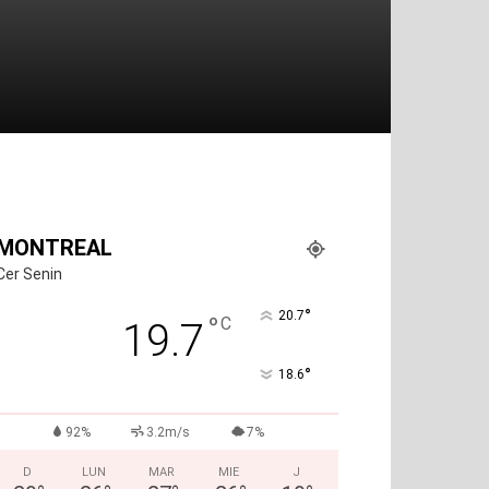
MONTREAL
Cer Senin
°
20.7
°
C
19.7
°
18.6
92%
3.2m/s
7%
D
LUN
MAR
MIE
J