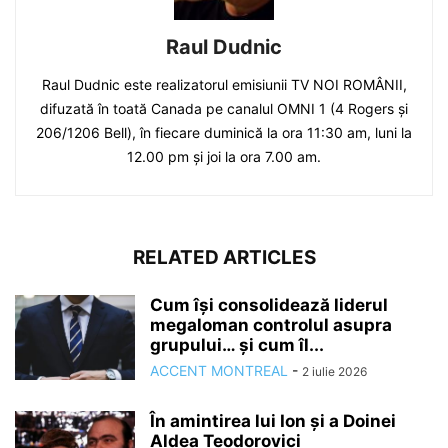
Raul Dudnic
Raul Dudnic este realizatorul emisiunii TV NOI ROMÂNII,
difuzată în toată Canada pe canalul OMNI 1 (4 Rogers și
206/1206 Bell), în fiecare duminică la ora 11:30 am, luni la
12.00 pm și joi la ora 7.00 am.
RELATED ARTICLES
Cum își consolidează liderul
megaloman controlul asupra
grupului… și cum îl...
ACCENT MONTREAL
-
2 iulie 2026
În amintirea lui Ion și a Doinei
Aldea Teodorovici