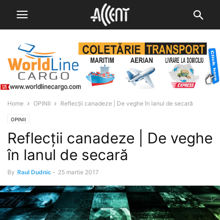
Home
OPINII
Reflecții canadeze | De veghe în lanul de secară
OPINII
Reflecții canadeze | De veghe
în lanul de secară
By
Raul Dudnic
-
25 martie 2017