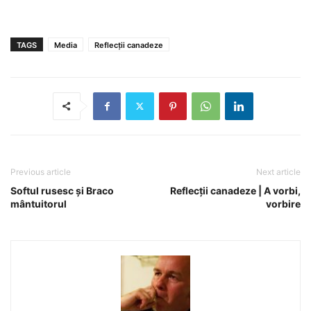
TAGS
Media
Reflecții canadeze
Previous article
Next article
Softul rusesc și Braco
Reflecții canadeze | A vorbi,
mântuitorul
vorbire