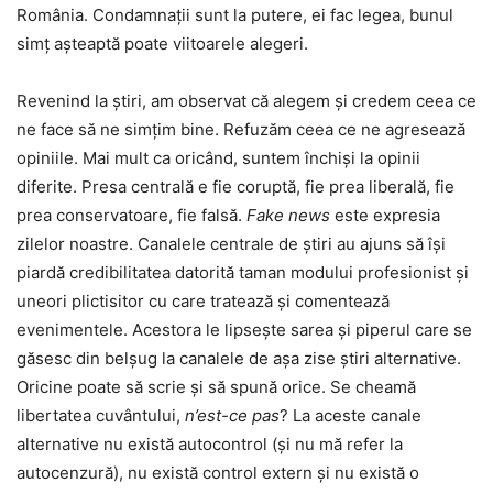
România. Condamnații sunt la putere, ei fac legea, bunul
simț așteaptă poate viitoarele alegeri.
Revenind la știri, am observat că alegem și credem ceea ce
ne face să ne simțim bine. Refuzăm ceea ce ne agresează
opiniile. Mai mult ca oricând, suntem închiși la opinii
diferite. Presa centrală e fie coruptă, fie prea liberală, fie
prea conservatoare, fie falsă.
Fake news
este expresia
zilelor noastre. Canalele centrale de știri au ajuns să își
piardă credibilitatea datorită taman modului profesionist și
uneori plictisitor cu care tratează și comentează
evenimentele. Acestora le lipsește sarea și piperul care se
găsesc din belșug la canalele de așa zise știri alternative.
Oricine poate să scrie și să spună orice. Se cheamă
libertatea cuvântului,
n’est-ce pas
? La aceste canale
alternative nu există autocontrol (și nu mă refer la
autocenzură), nu există control extern și nu există o