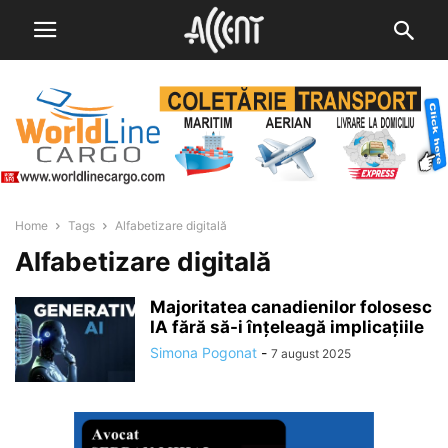
Home
Tags
Alfabetizare digitală
Alfabetizare digitală
Majoritatea canadienilor folosesc
IA fără să-i înțeleagă implicațiile
Simona Pogonat
-
7 august 2025