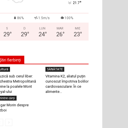
°
21.7
86%
1.5m/s
100%
S
D
LUN
MAR
MIE
29
°
29
°
24
°
26
°
23
°
Știri fierbinți
ultură
SĂNĂTATE
zică sub cerul liber:
Vitamina K2, aliatul puțin
chestra Metropolitană
cunoscut împotriva bolilor
vine la poalele Mont
cardiovasculare: În ce
yal-ului
alimente...
rintre cărți
gar Morin despre
zboi