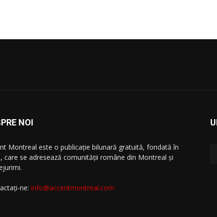
PRE NOI
U
nt Montreal este o publicație bilunară gratuită, fondată în
, care se adresează comunităţii române din Montreal şi
ejurimi.
actați-ne:
info@accentmontreal.com