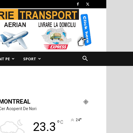
NT PE
SPORT
MONTREAL
Cer Acoperit De Nori
°
24
°
C
23.3