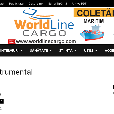
act
Publicitate
Despre noi
Ediția Tipărită
Arhiva PDF
INTERVIURI
SĂNĂTATE
ȘTIINTĂ
UTILE
ACCE
strumental
e
0
ă,