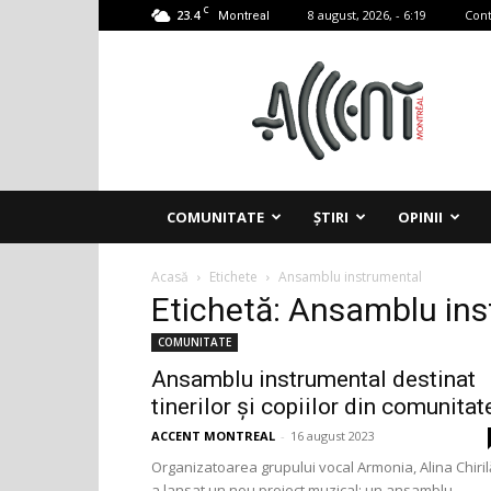
C
23.4
8 august, 2026, - 6:19
Cont
Montreal
Accent
Montreal
COMUNITATE
ȘTIRI
OPINII
Acasă
Etichete
Ansamblu instrumental
Etichetă: Ansamblu in
COMUNITATE
Ansamblu instrumental destinat
tinerilor și copiilor din comunitat
ACCENT MONTREAL
-
16 august 2023
Organizatoarea grupului vocal Armonia, Alina Chiril
a lansat un nou proiect muzical: un ansamblu