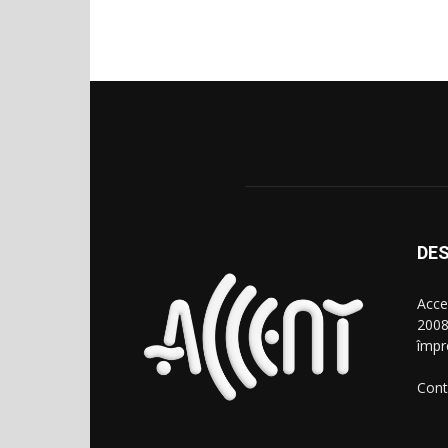
DES
Acce
2008
împr
Cont