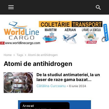
Home
Tags
Atomi de antihidrogen
Atomi de antihidrogen
De la studiul antimateriei, la un
laser de raze gama bazat...
Cătălina Curceanu
-
6 iunie 2024