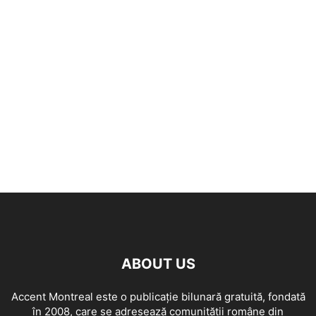
ABOUT US
Accent Montreal este o publicație bilunară gratuită, fondată
în 2008, care se adresează comunităţii române din