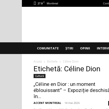
C
27.8
Cont
Montreal
Accent
Montreal
COMUNITATE
ȘTIRI
OPINII
INTERV
Acasă
Etichete
Céline Dion
Etichetă: Céline Dion
Cultură
„Céline en Dior : un moment
éblouissant” – Expoziție deschis
în...
ACCENT MONTREAL
-
14 mai 2026