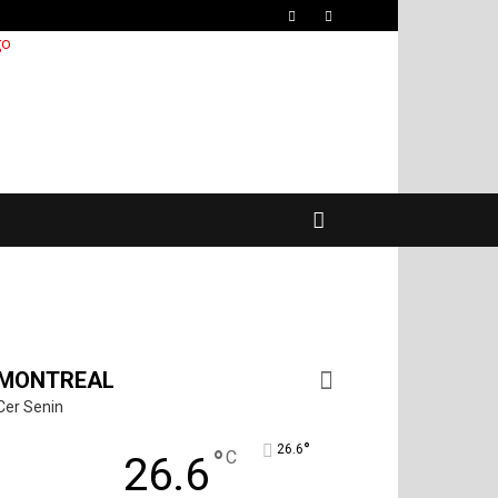
MONTREAL
Cer Senin
°
26.6
°
C
26.6