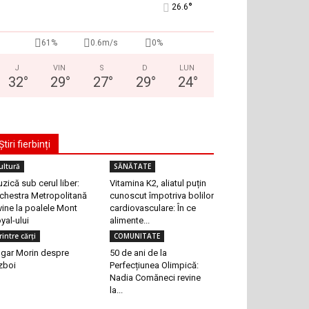
°
26.6
61%
0.6m/s
0%
J
VIN
S
D
LUN
32
°
29
°
27
°
29
°
24
°
Știri fierbinți
ultură
SĂNĂTATE
zică sub cerul liber:
Vitamina K2, aliatul puțin
chestra Metropolitană
cunoscut împotriva bolilor
vine la poalele Mont
cardiovasculare: În ce
yal-ului
alimente...
rintre cărți
COMUNITATE
gar Morin despre
50 de ani de la
zboi
Perfecțiunea Olimpică:
Nadia Comăneci revine
la...