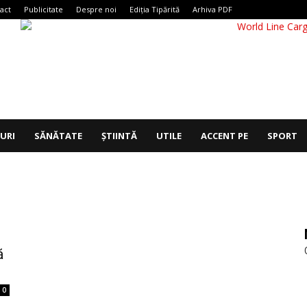
act
Publicitate
Despre noi
Ediția Tipărită
Arhiva PDF
IURI
SĂNĂTATE
ȘTIINTĂ
UTILE
ACCENT PE
SPORT
ă
0