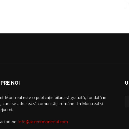
PRE NOI
U
nt Montreal este o publicație bilunară gratuită, fondată în
, care se adresează comunităţii române din Montreal şi
ejurimi.
actați-ne:
info@accentmontreal.com