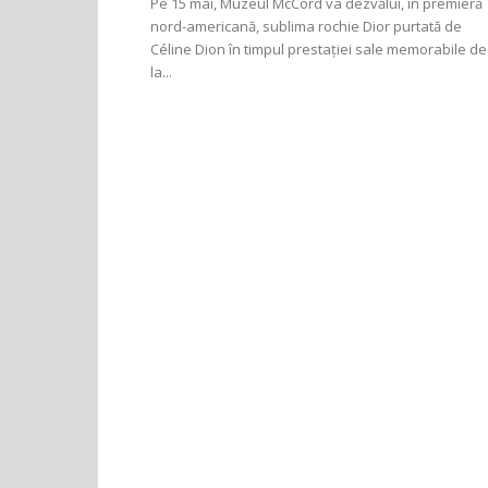
Pe 15 mai, Muzeul McCord va dezvălui, în premieră
nord-americană, sublima rochie Dior purtată de
Céline Dion în timpul prestației sale memorabile de
la...