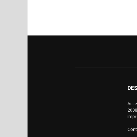
DES
Acce
2008
împr
Cont