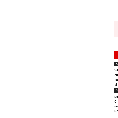
ă
S
Vi
cu
ca
al
C
Mu
Or
re
Ro