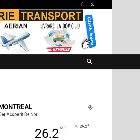
MONTREAL
Cer Acoperit De Nori
°
26.2
°
C
26.2