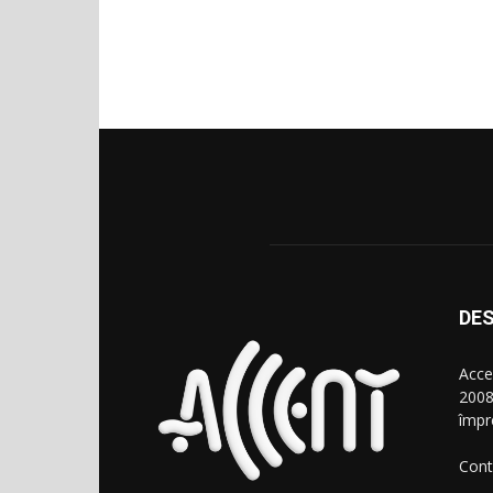
DES
Acce
2008
împr
Cont