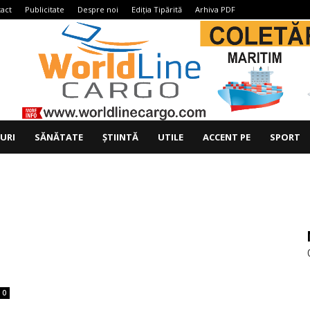
act
Publicitate
Despre noi
Ediția Tipărită
Arhiva PDF
IURI
SĂNĂTATE
ȘTIINTĂ
UTILE
ACCENT PE
SPORT
0