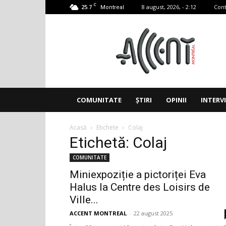
C
25.7
8 august, 2026, - 2:12
Cont
Montreal
Accent
Montreal
COMUNITATE
ȘTIRI
OPINII
INTERV
Acasă
Etichete
Colaj
Etichetă: Colaj
COMUNITATE
Miniexpoziție a pictoriței Eva
Halus la Centre des Loisirs de
Ville...
ACCENT MONTREAL
-
22 august 2025