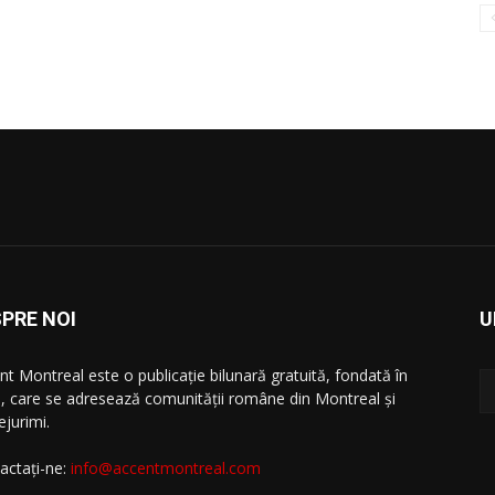
PRE NOI
U
nt Montreal este o publicație bilunară gratuită, fondată în
, care se adresează comunităţii române din Montreal şi
ejurimi.
actați-ne:
info@accentmontreal.com