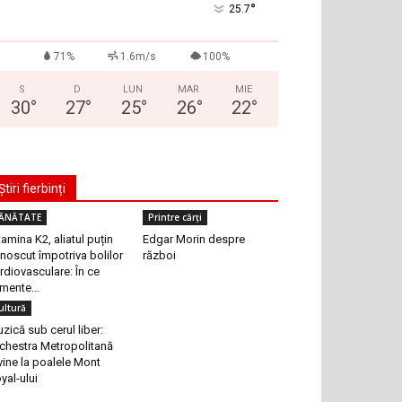
°
25.7
71%
1.6m/s
100%
S
D
LUN
MAR
MIE
30
°
27
°
25
°
26
°
22
°
Știri fierbinți
ĂNĂTATE
Printre cărți
tamina K2, aliatul puțin
Edgar Morin despre
noscut împotriva bolilor
război
rdiovasculare: În ce
imente...
ultură
zică sub cerul liber:
chestra Metropolitană
vine la poalele Mont
yal-ului