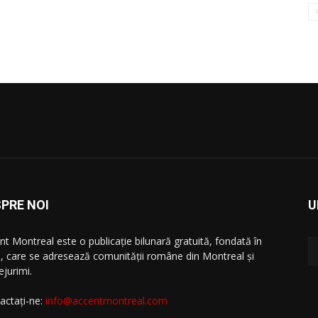
PRE NOI
U
nt Montreal este o publicație bilunară gratuită, fondată în
, care se adresează comunităţii române din Montreal şi
ejurimi.
actați-ne:
info@accentmontreal.com