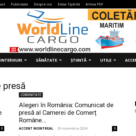
act
Publicitate
Despre noi
Ediția Tipărită
Arhiva PDF
INTERVIURI
SĂNĂTATE
ȘTIINTĂ
UTILE
ACCE
 presă
COMUNITATE
Alegeri în România: Comunicat de
e
presă al Camerei de Comerț
Române...
ACCENT MONTREAL
-
29 noiembrie 2024
0
0