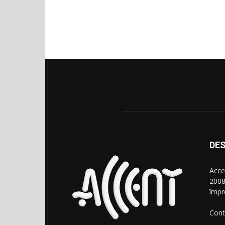
DES
Acce
2008
împr
Cont