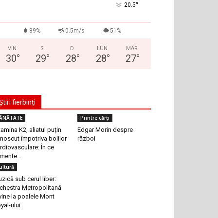
°
20.5
89%
0.5m/s
51%
VIN
S
D
LUN
MAR
30
°
29
°
28
°
28
°
27
°
Știri fierbinți
ĂNĂTATE
Printre cărți
tamina K2, aliatul puțin
Edgar Morin despre
noscut împotriva bolilor
război
rdiovasculare: În ce
imente...
ultură
zică sub cerul liber:
chestra Metropolitană
vine la poalele Mont
yal-ului