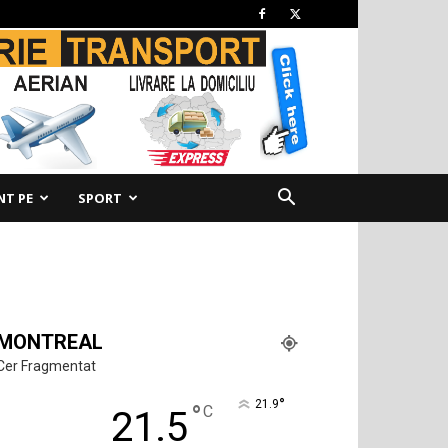
NT PE
SPORT
MONTREAL
Cer Fragmentat
°
21.9
°
C
21.5