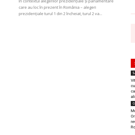
În contextul alegerilor prezidențiale și parlamentare
care au loc în prezent în România – alegeri
prezidențiale turul 1 din 2 încheiat, turul 2 va...
S
Vi
cu
ca
al
C
Mu
Or
re
Ro