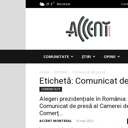
C
21.3
Cont
Montreal
Accent
Montreal
COMUNITATE
ȘTIRI
OPINII
Acasă
Etichete
Comunicat de presă
Etichetă: Comunicat de
COMUNITATE
Alegeri prezidențiale în România:
Comunicat de presă al Camerei d
Comerț...
ACCENT MONTREAL
-
16 mai 2025