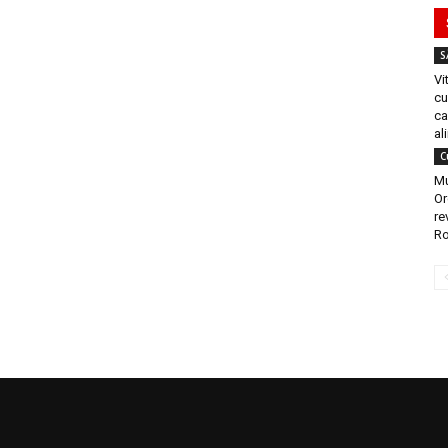
S
Vi
cu
ca
al
C
Mu
Or
re
Ro