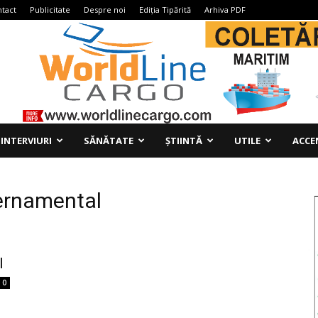
tact
Publicitate
Despre noi
Ediția Tipărită
Arhiva PDF
INTERVIURI
SĂNĂTATE
ȘTIINTĂ
UTILE
ACCE
vernamental
l
0