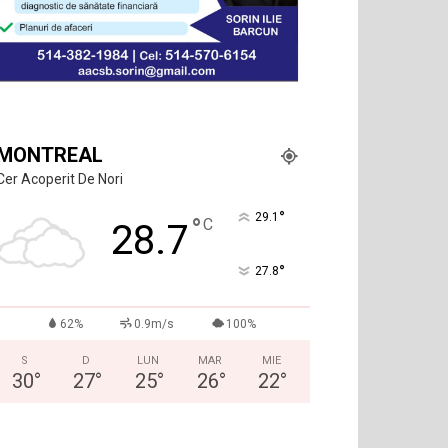
MONTREAL
Cer Acoperit De Nori
°
29.1
°
C
28.7
°
27.8
62%
0.9m/s
100%
S
D
LUN
MAR
MIE
30
°
27
°
25
°
26
°
22
°