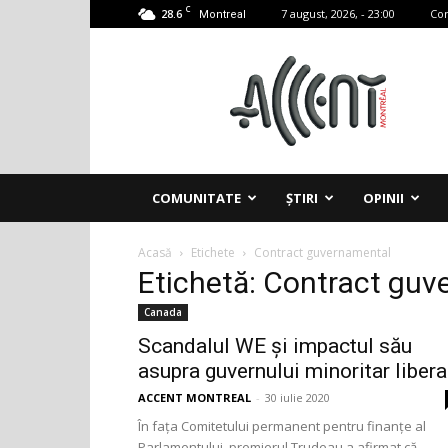
C
28.6
7 august, 2026, - 23:00
Con
Montreal
Accent
Montreal
COMUNITATE
ȘTIRI
OPINII
Acasă
Etichete
Contract guvernamental
Etichetă: Contract gu
Canada
Scandalul WE și impactul său
asupra guvernului minoritar libera
ACCENT MONTREAL
-
30 iulie 2020
În fața Comitetului permanent pentru finanțe al
Parlamentului, premierul Trudeau a afirmat că