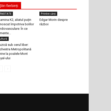
Știri fierbinți
ĂNĂTATE
Printre cărți
tamina K2, aliatul puțin
Edgar Morin despre
noscut împotriva bolilor
război
rdiovasculare: În ce
imente...
ultură
zică sub cerul liber:
chestra Metropolitană
vine la poalele Mont
yal-ului