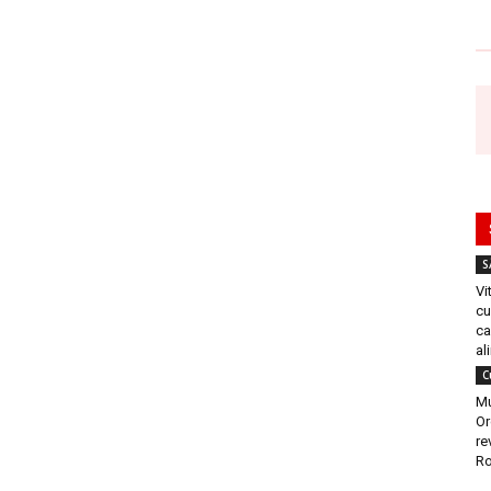
S
Vi
cu
ca
al
C
Mu
Or
re
Ro