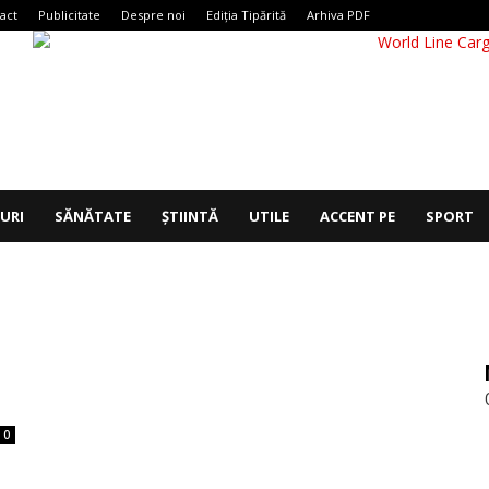
act
Publicitate
Despre noi
Ediția Tipărită
Arhiva PDF
IURI
SĂNĂTATE
ȘTIINTĂ
UTILE
ACCENT PE
SPORT
0