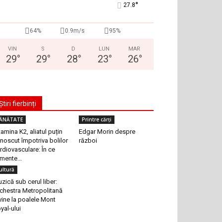
°
27.8
64%
0.9m/s
95%
VIN
S
D
LUN
MAR
29
°
29
°
28
°
23
°
26
°
Știri fierbinți
ĂNĂTATE
Printre cărți
tamina K2, aliatul puțin
Edgar Morin despre
noscut împotriva bolilor
război
rdiovasculare: În ce
imente...
ultură
zică sub cerul liber:
chestra Metropolitană
vine la poalele Mont
yal-ului