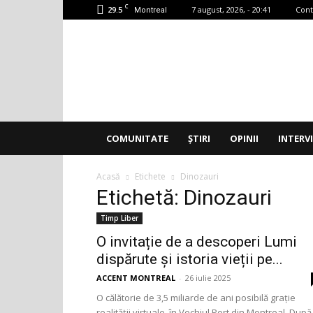
C
29.5
7 august, 2026, - 20:41
Cont
Montreal
Accent
Montreal
COMUNITATE
ȘTIRI
OPINII
INTERV
Acasă
Etichete
Dinozauri
Etichetă: Dinozauri
Timp Liber
O invitație de a descoperi Lumi
dispărute și istoria vieții pe...
ACCENT MONTREAL
-
26 iulie 2025
O călătorie de 3,5 miliarde de ani posibilă grație
realității virtuale, în Vechiul Port din Montreal. După