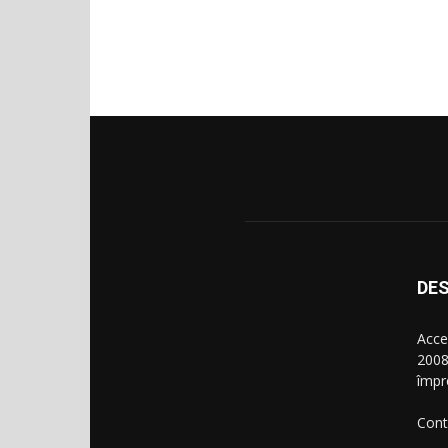
DES
Acce
2008
împr
Cont