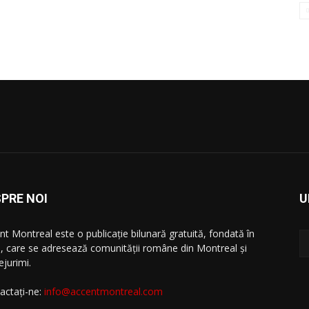
PRE NOI
U
nt Montreal este o publicație bilunară gratuită, fondată în
, care se adresează comunităţii române din Montreal şi
ejurimi.
actați-ne:
info@accentmontreal.com