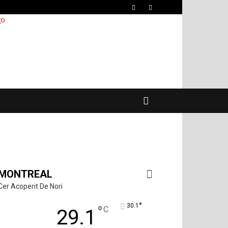
MONTREAL
Cer Acoperit De Nori
°
30.1
°
C
29.1