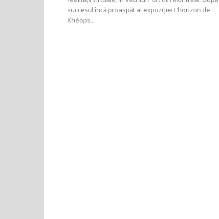
succesul încă proaspăt al expoziției L’horizon de
Khéops...