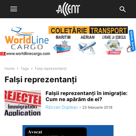
Home
Tags
Falși reprezentanți
Falși reprezentanți
Falşii reprezentanţi în imigraţie:
Cum ne apărăm de ei?
Răzvan Dupleac
-
23 februarie 2018