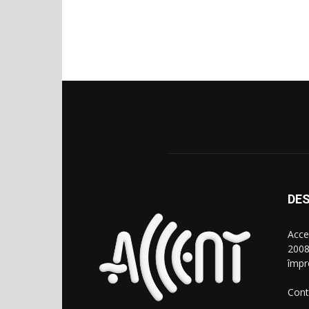
DES
Acce
2008
împr
Cont