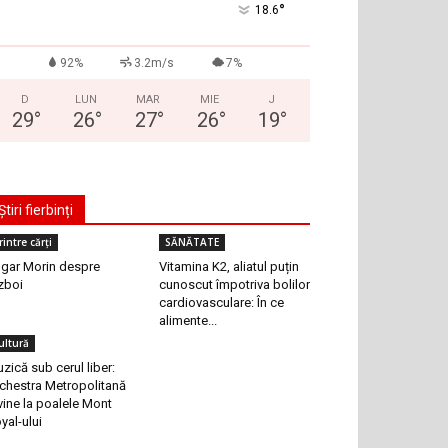
°
18.6
92%
3.2m/s
7%
D
LUN
MAR
MIE
J
29
°
26
°
27
°
26
°
19
°
Știri fierbinți
rintre cărți
SĂNĂTATE
gar Morin despre
Vitamina K2, aliatul puțin
zboi
cunoscut împotriva bolilor
cardiovasculare: În ce
alimente...
ultură
zică sub cerul liber:
chestra Metropolitană
vine la poalele Mont
yal-ului