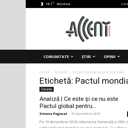
C
19.7
Cont
Montreal
Accent
Montreal
COMUNITATE
ȘTIRI
OPINII
Acasă
Etichete
Pactul mondial asupta migrației
Etichetă: Pactul mondia
Canada
Analiză | Ce este și ce nu este
Pactul global pentru...
Simona Pogonat
-
19 decembrie 2018
Pe 19 decembrie 2018, Adunarea Generală a ONU 
ratificat Pactul mondial asupra migrației. Cu câteva