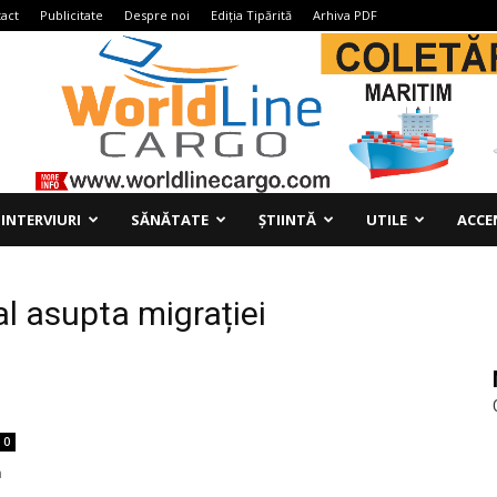
act
Publicitate
Despre noi
Ediția Tipărită
Arhiva PDF
INTERVIURI
SĂNĂTATE
ȘTIINTĂ
UTILE
ACCE
l asupta migrației
0
a