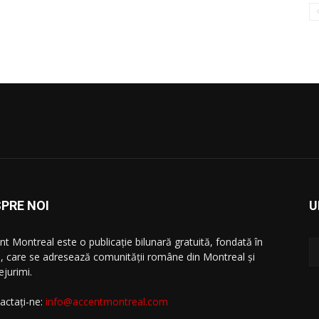
PRE NOI
U
nt Montreal este o publicație bilunară gratuită, fondată în
, care se adresează comunităţii române din Montreal şi
ejurimi.
actați-ne:
info@accentmontreal.com