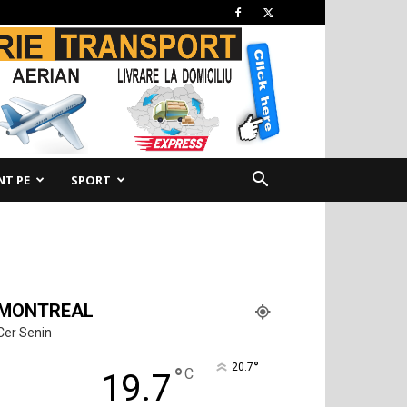
NT PE
SPORT
MONTREAL
Cer Senin
°
20.7
°
C
19.7