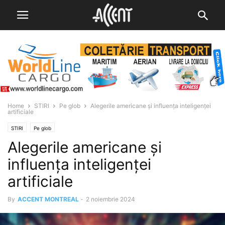
Home
STIRI
Pe glob
Alegerile americane și influenţa inteligenței
artificiale
STIRI
Pe glob
Alegerile americane și
influenţa inteligenței
artificiale
By
ACCENT MONTREAL
-
2 noiembrie 2024