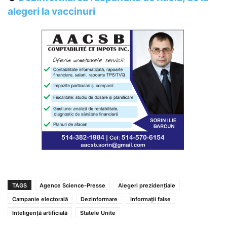
alegeri la vaccinuri
TAGS
Agence Science-Presse
Alegeri prezidențiale
Campanie electorală
Dezinformare
Informații false
Inteligență artificială
Statele Unite