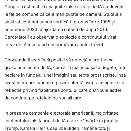
Google a estimat că imaginile false create de IA au devenit
la fel de comune ca cele manipulate de oameni. Studiul a
analizat conținut supus verificării produs între 1995 și
noiembrie 2023, majoritatea datând de după 2016.
Cercetătorii au observat o explozie a conținutului viral
creat de IA începând din primăvara anului trecut.
Deocamdată este încă posibil să detectăm erorile mai
grosolane făcute de IA, cum ar fi mâini cu șase degete, fețe
neclare în fundalul unei imagini sau texte prost scrise. Însă
acest lucru presupune o privire atentă asupra imaginii și o
reflecție privind fiabilitatea contului care distribuie astfel
de conținut pe rețelele de socializare.
În prezenta campanie electorală americană, majoritatea
conținutului fals fabricat de IA care se învârte în jurul lui
Trump, Kamala Harris sau Joe Biden, rămâne totuși