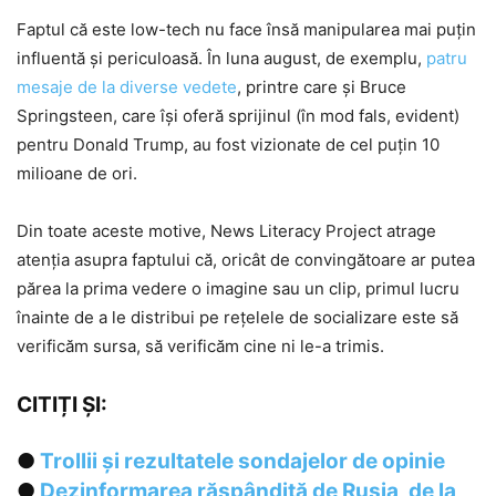
Faptul că este low-tech nu face însă manipularea mai puțin
influentă și periculoasă. În luna august, de exemplu,
patru
mesaje de la diverse vedete
, printre care și Bruce
Springsteen, care își oferă sprijinul (în mod fals, evident)
pentru Donald Trump, au fost vizionate de cel puțin 10
milioane de ori.
Din toate aceste motive, News Literacy Project atrage
atenția asupra faptului că, oricât de convingătoare ar putea
părea la prima vedere o imagine sau un clip, primul lucru
înainte de a le distribui pe rețelele de socializare este să
verificăm sursa, să verificăm cine ni le-a trimis.
CITIȚI ȘI:
●
Trollii și rezultatele sondajelor de opinie
●
Dezinformarea răspândită de Rusia, de la