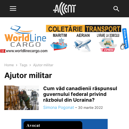
Home
Tags
Ajutor militar
Ajutor militar
Cum văd canadienii răspunsul
guvernului federal privind
războiul din Ucraina?
Simona Pogonat
-
30 martie 2022