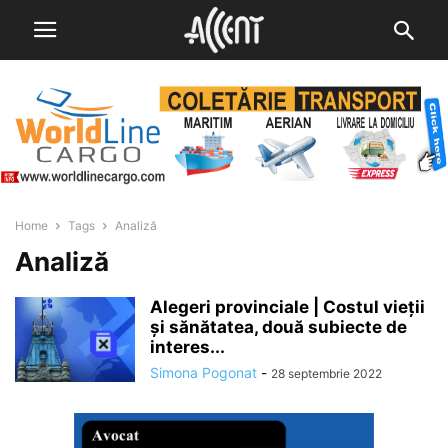
Home
Tags
Analiză
Analiză
Alegeri provinciale | Costul vieții
și sănătatea, două subiecte de
interes...
Simona Pogonat
-
28 septembrie 2022