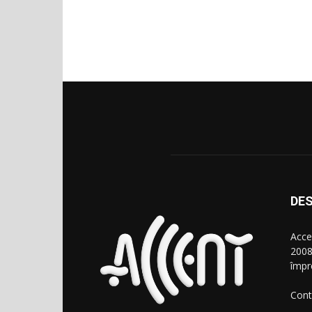
DES
Acce
2008
împr
Cont