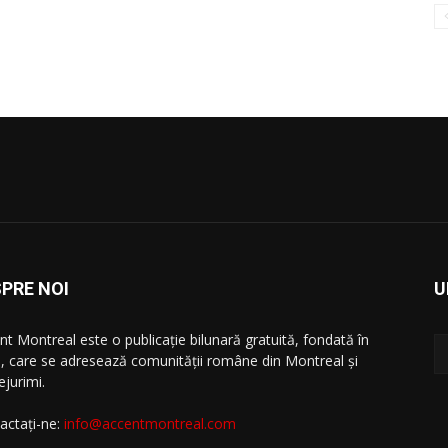
PRE NOI
U
nt Montreal este o publicație bilunară gratuită, fondată în
, care se adresează comunităţii române din Montreal şi
ejurimi.
actați-ne:
info@accentmontreal.com