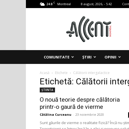
C
24.8
8 august, 2026, - 5:42
Cont
Montreal
Accent
Montreal
COMUNITATE
ȘTIRI
OPINII
Acasă
Etichete
Călătorii intergalactice
Etichetă: Călătorii inte
ȘTIINTA
O nouă teorie despre călătoria
printr-o gaură de vierme
Cătălina Curceanu
-
23 noiembrie 2020
Sunt găurile de vierme o realitate fizică? Încă nu şti
Teoreticienii se întrec însă în a găsi și propune soluţ