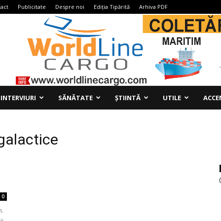
act
Publicitate
Despre noi
Ediția Tipărită
Arhiva PDF
INTERVIURI
SĂNĂTATE
ȘTIINTĂ
UTILE
ACCE
rgalactice
0
m.
ii