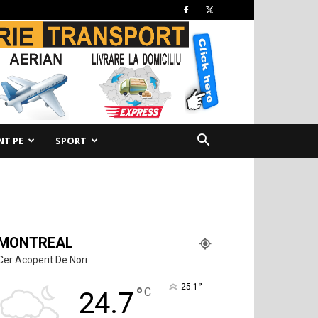
NT PE
SPORT
MONTREAL
Cer Acoperit De Nori
°
25.1
°
C
24.7