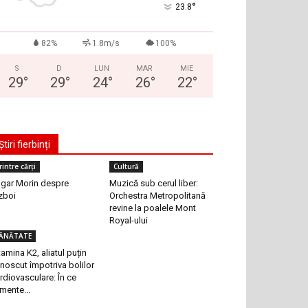
°
23.8
82%
1.8m/s
100%
S
D
LUN
MAR
MIE
29
°
29
°
24
°
26
°
22
°
Știri fierbinți
rintre cărți
Cultură
gar Morin despre
Muzică sub cerul liber:
zboi
Orchestra Metropolitană
revine la poalele Mont
Royal-ului
ĂNĂTATE
tamina K2, aliatul puțin
noscut împotriva bolilor
rdiovasculare: În ce
imente...