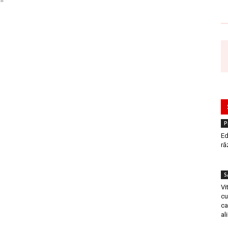
P
Ed
ră
S
Vi
cu
ca
al