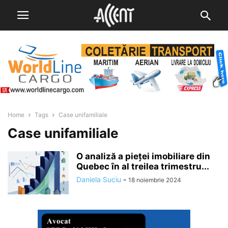
Home
Tags
Case unifamiliale
Case unifamiliale
O analiză a pieței imobiliare din
Quebec în al treilea trimestru...
Daniela Suciu
-
18 noiembrie 2024