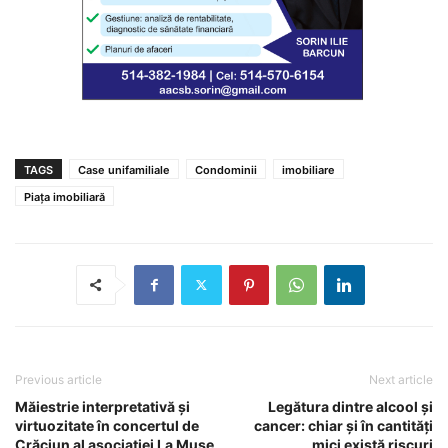
TAGS
Case unifamiliale
Condominii
imobiliare
Piața imobiliară
Previous article
Next article
Măiestrie interpretativă și
Legătura dintre alcool și
virtuozitate în concertul de
cancer: chiar și în cantități
Crăciun al asociației La Muse
mici există riscuri