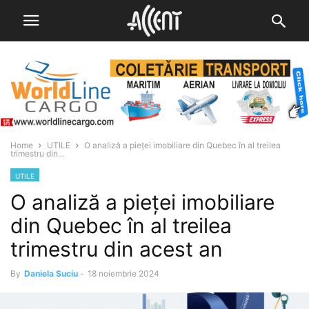
Home
UTILE
O analiză a pieței imobiliare din Quebec în al treilea
trimestru din...
UTILE
O analiză a pieței imobiliare
din Quebec în al treilea
trimestru din acest an
By
Daniela Suciu
-
18 noiembrie 2024