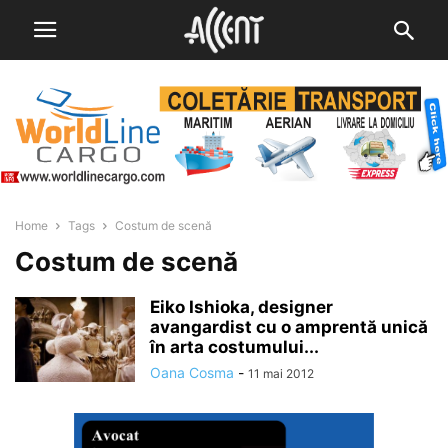
Home
Tags
Costum de scenă
Costum de scenă
Eiko Ishioka, designer
avangardist cu o amprentă unică
în arta costumului...
Oana Cosma
-
11 mai 2012