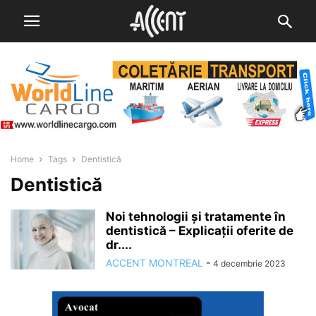
Home
Tags
Dentistică
Dentistică
Noi tehnologii și tratamente în
dentistică – Explicații oferite de
dr....
ACCENT MONTREAL
-
4 decembrie 2023