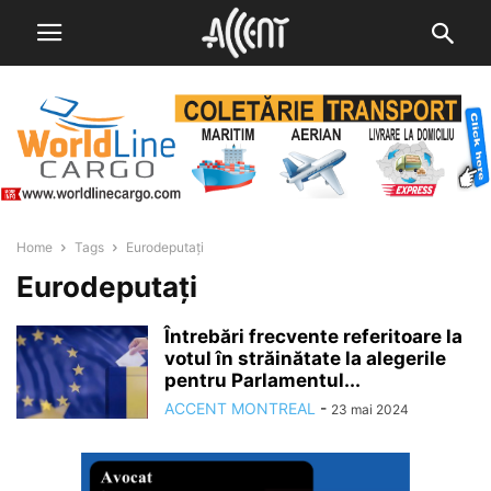
Home
Tags
Eurodeputați
Eurodeputați
Întrebări frecvente referitoare la
votul în străinătate la alegerile
pentru Parlamentul...
ACCENT MONTREAL
-
23 mai 2024