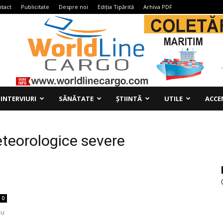
tact
Publicitate
Despre noi
Ediția Tipărită
Arhiva PDF
INTERVIURI
SĂNĂTATE
ȘTIINTĂ
UTILE
ACCE
teorologice severe
0
au