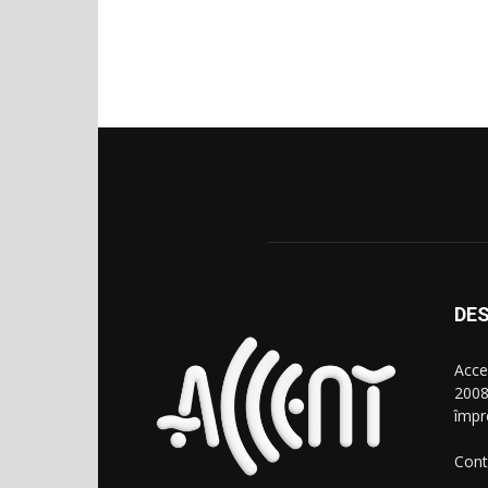
DES
Acce
2008
împr
Cont