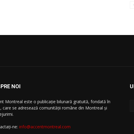
PRE NOI
U
nt Montreal este o publicație bilunară gratuită, fondată în
, care se adresează comunităţii române din Montreal şi
ejurimi.
actați-ne:
info@accentmontreal.com