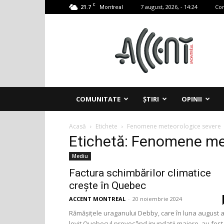
C
21.7
7 august, 2026, - 14:24
Con
Montreal
Accent
Montreal
COMUNITATE
ȘTIRI
OPINII
Acasă
Etichete
Fenomene meteorologice severe
Etichetă: Fenomene me
Mediu
Factura schimbărilor climatice
crește în Quebec
ACCENT MONTREAL
-
20 noiembrie 2024
Rămășițele uraganului Debby, care în luna august 
lovit Quebecul provocând inundații majore, au fost