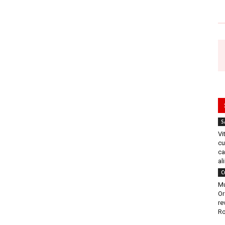
S
Vi
cu
ca
al
C
Mu
Or
re
Ro