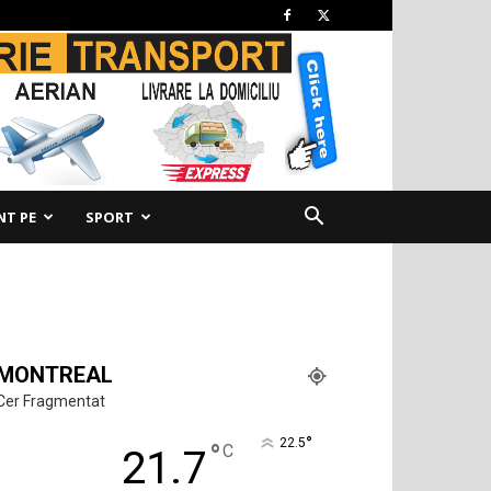
NT PE
SPORT
MONTREAL
Cer Fragmentat
°
22.5
°
C
21.7