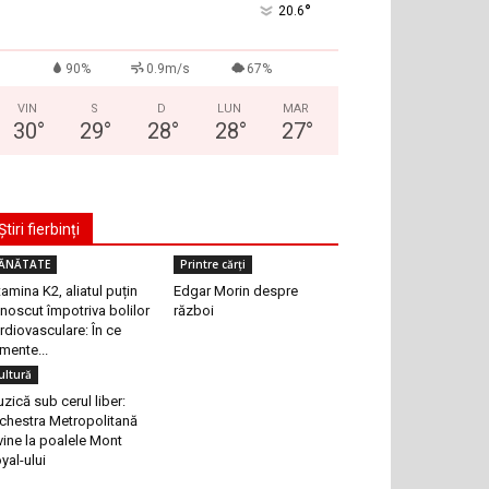
°
20.6
90%
0.9m/s
67%
VIN
S
D
LUN
MAR
30
°
29
°
28
°
28
°
27
°
Știri fierbinți
ĂNĂTATE
Printre cărți
tamina K2, aliatul puțin
Edgar Morin despre
noscut împotriva bolilor
război
rdiovasculare: În ce
imente...
ultură
zică sub cerul liber:
chestra Metropolitană
vine la poalele Mont
yal-ului