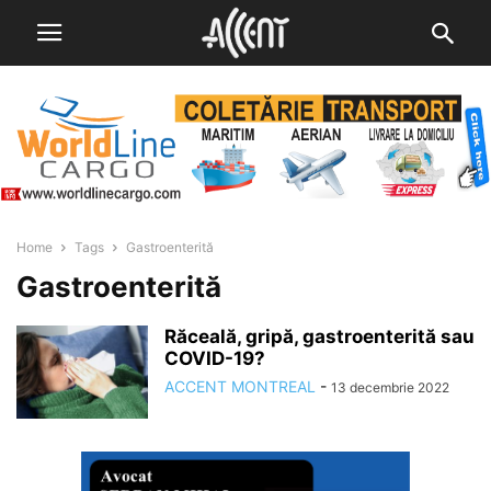
Home
Tags
Gastroenterită
Gastroenterită
Răceală, gripă, gastroenterită sau
COVID-19?
ACCENT MONTREAL
-
13 decembrie 2022