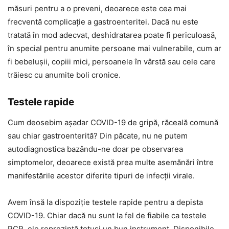
măsuri pentru a o preveni, deoarece este cea mai
frecventă complicație a gastroenteritei. Dacă nu este
tratată în mod adecvat, deshidratarea poate fi periculoasă,
în special pentru anumite persoane mai vulnerabile, cum ar
fi bebelușii, copiii mici, persoanele în vârstă sau cele care
trăiesc cu anumite boli cronice.
Testele rapide
Cum deosebim așadar COVID-19 de gripă, răceală comună
sau chiar gastroenterită? Din păcate, nu ne putem
autodiagnostica bazându-ne doar pe observarea
simptomelor, deoarece există prea multe asemănări între
manifestările acestor diferite tipuri de infecții virale.
Avem însă la dispoziție testele rapide pentru a depista
COVID-19. Chiar dacă nu sunt la fel de fiabile ca testele
PCR, ele reprezintă totuși un bun instrument. Disponibile