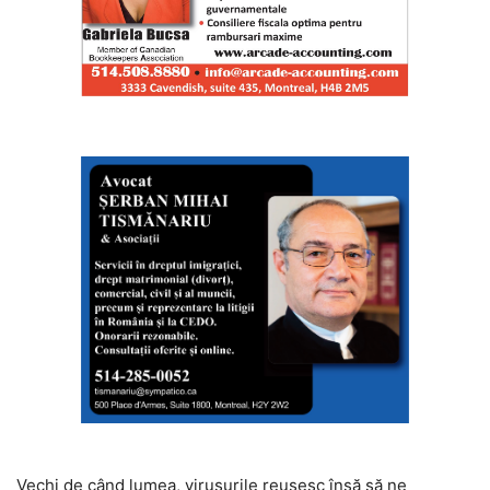
Vechi de când lumea, virusurile reușesc însă să ne