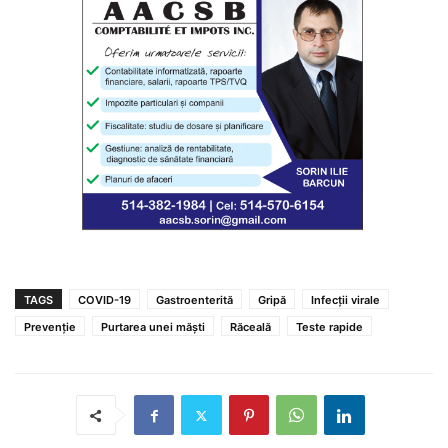
TAGS
COVID-19
Gastroenterită
Gripă
Infecții virale
Prevenție
Purtarea unei măști
Răceală
Teste rapide