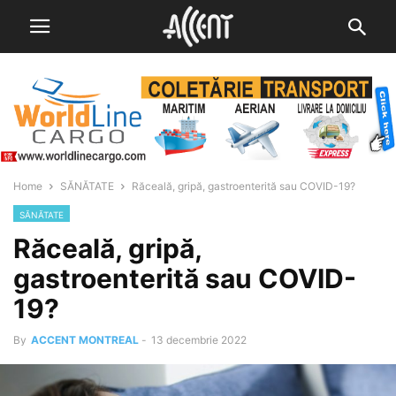
Home
SĂNĂTATE
Răceală, gripă, gastroenterită sau COVID-19?
SĂNĂTATE
Răceală, gripă,
gastroenterită sau COVID-
19?
By
ACCENT MONTREAL
-
13 decembrie 2022