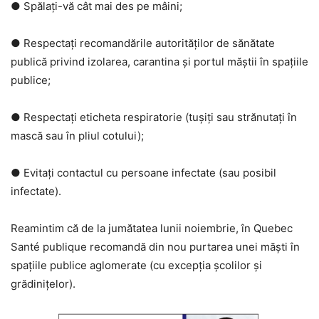
● Spălați-vă cât mai des pe mâini;
● Respectați recomandările autorităților de sănătate
publică privind izolarea, carantina și portul măștii în spațiile
publice;
● Respectați eticheta respiratorie (tușiți sau strănutați în
mască sau în pliul cotului);
● Evitați contactul cu persoane infectate (sau posibil
infectate).
Reamintim că de la jumătatea lunii noiembrie, în Quebec
Santé publique recomandă din nou purtarea unei măști în
spațiile publice aglomerate (cu excepția școlilor și
grădinițelor).