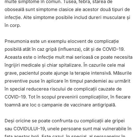
multe simptome în comun. Tusea, febra, starea de
oboseală sunt simptome clasice ale acestor două tipuri de
infecție. Alte simptome posibile includ dureri musculare și
în corp.
Pneumonia este un exemplu elocvent de complicație
posibilă atât în caz gripă (influenza), cât și de COVID-19.
Aceasta este o infecție mult mai serioasă ce poate necesita
îngrijiri medicale și chiar spitalizare. În cazurile cele mai
grave, pacientul poate ajunge la terapie intensivă. Măsurile
preventive puse în aplicare în timpul pandemiei au urmărit
în special reducerea riscului de complicații cauzate de
COVID-19. Tot în scopul prevenirii complicațiilor, în fiecare
toamnă are loc o campanie de vaccinare antigripală.
Deși oricine se poate confrunta cu complicații ale gripei
sau COVIDULUI-19, unele persoane sunt mai vulnerabile în
fața acestor boli. Este cazul, în special, al persoanelor în