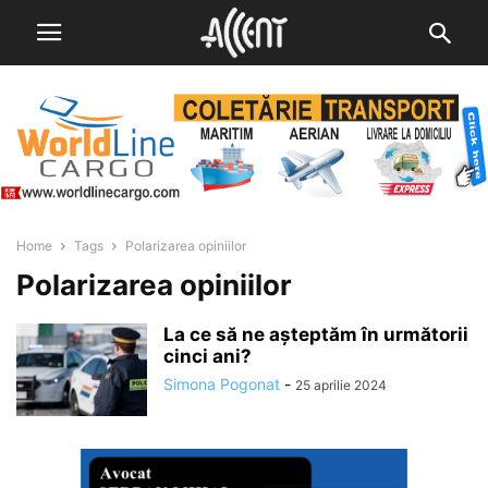
Home
Tags
Polarizarea opiniilor
Polarizarea opiniilor
La ce să ne așteptăm în următorii
cinci ani?
Simona Pogonat
-
25 aprilie 2024