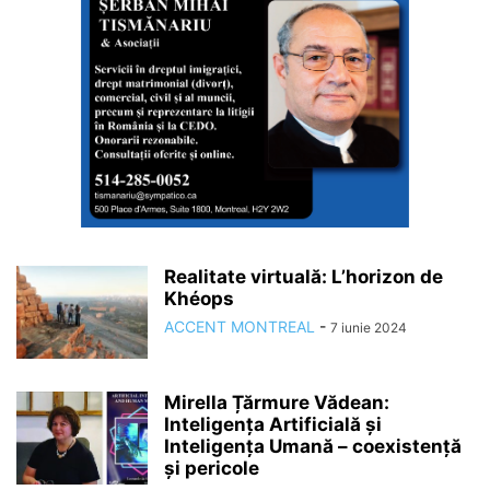
Realitate virtuală: L’horizon de
Khéops
ACCENT MONTREAL
-
7 iunie 2024
Mirella Țărmure Vădean:
Inteligența Artificială și
Inteligența Umană – coexistență
și pericole