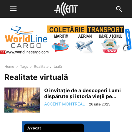
Home
Tags
Realitate virtuală
Realitate virtuală
O invitație de a descoperi Lumi
dispărute și istoria vieții pe...
ACCENT MONTREAL
-
26 iulie 2025