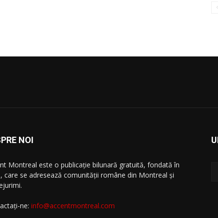
PRE NOI
U
nt Montreal este o publicație bilunară gratuită, fondată în
, care se adresează comunităţii române din Montreal şi
ejurimi.
actați-ne:
info@accentmontreal.com