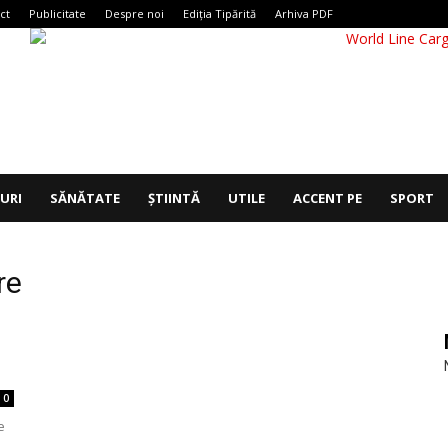
ct
Publicitate
Despre noi
Ediția Tipărită
Arhiva PDF
IURI
SĂNĂTATE
ȘTIINTĂ
UTILE
ACCENT PE
SPORT
re
0
e