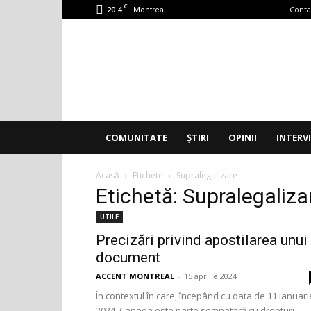
C
20.4
Conta
Montreal
Accent
Montreal
COMUNITATE
ȘTIRI
OPINII
INTERV
Acasă
Etichete
Supralegalizare
Etichetă: Supralegaliza
UTILE
Precizări privind apostilarea unui
document
ACCENT MONTREAL
-
15 aprilie 2024
În contextul în care, începând cu data de 11 ianuari
2024, Canada este parte semnatară cu drepturi