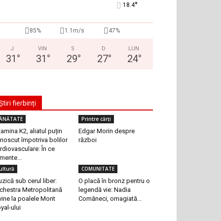
°
18.4
85%
1.1m/s
47%
J
VIN
S
D
LUN
31
°
31
°
29
°
27
°
24
°
Știri fierbinți
ĂNĂTATE
Printre cărți
tamina K2, aliatul puțin
Edgar Morin despre
noscut împotriva bolilor
război
rdiovasculare: În ce
imente...
ultură
COMUNITATE
zică sub cerul liber:
O placă în bronz pentru o
chestra Metropolitană
legendă vie: Nadia
vine la poalele Mont
Comăneci, omagiată...
yal-ului