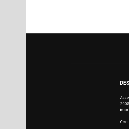
DES
Acce
2008
împr
Cont