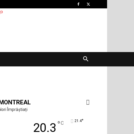
MONTREAL
Nori Împrăștiați
°
21.4
°
C
20.3