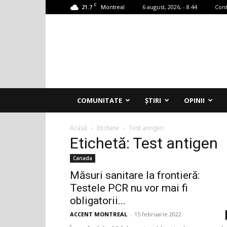
C
21.7
6 august, 2026, - 8:44
Cont
Montreal
Accent
Montreal
COMUNITATE
ȘTIRI
OPINII
Acasă
Etichete
Test antigen
Etichetă: Test antigen
Canada
Măsuri sanitare la frontieră:
Testele PCR nu vor mai fi
obligatorii...
ACCENT MONTREAL
-
15 februarie 2022