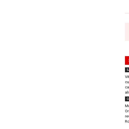
S
Vi
cu
ca
al
C
Mu
Or
re
Ro