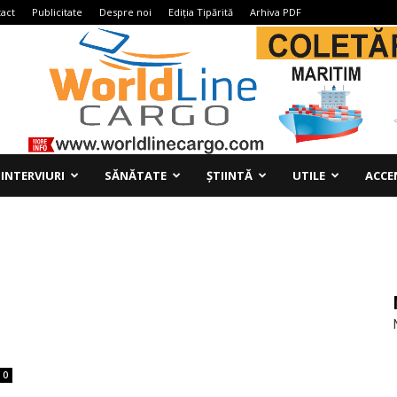
act
Publicitate
Despre noi
Ediția Tipărită
Arhiva PDF
INTERVIURI
SĂNĂTATE
ȘTIINTĂ
UTILE
ACCE
0