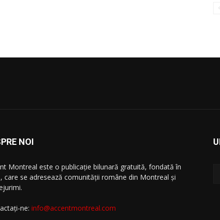
PRE NOI
U
nt Montreal este o publicație bilunară gratuită, fondată în
, care se adresează comunităţii române din Montreal şi
ejurimi.
actați-ne:
info@accentmontreal.com