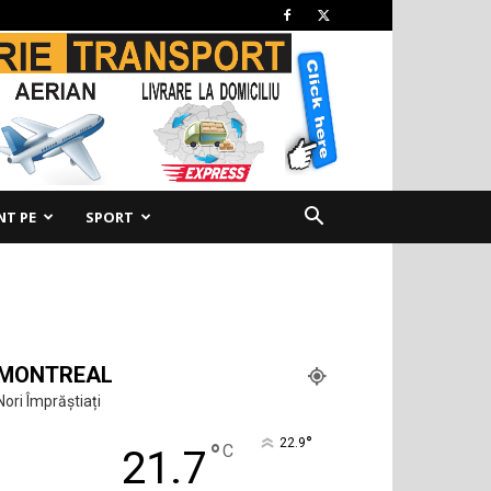
NT PE
SPORT
MONTREAL
Nori Împrăștiați
°
22.9
°
C
21.7