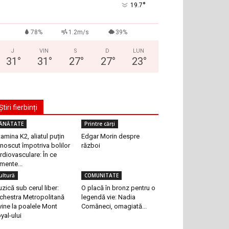
°
19.7
78%
1.2m/s
39%
J
VIN
S
D
LUN
31
°
31
°
27
°
27
°
23
°
Știri fierbinți
ĂNĂTATE
Printre cărți
tamina K2, aliatul puțin
Edgar Morin despre
noscut împotriva bolilor
război
rdiovasculare: În ce
imente...
ultură
COMUNITATE
zică sub cerul liber:
O placă în bronz pentru o
chestra Metropolitană
legendă vie: Nadia
vine la poalele Mont
Comăneci, omagiată...
yal-ului