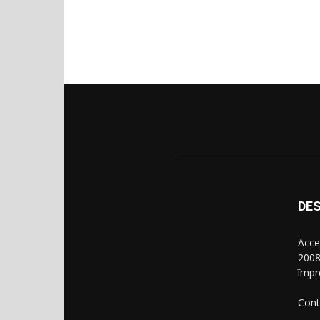
DES
Acce
2008
împr
Cont