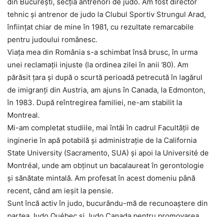
din București, secția antrenori de judo. Am fost director
tehnic și antrenor de judo la Clubul Sportiv Strungul Arad,
înființat chiar de mine în 1981, cu rezultate remarcabile
pentru judoului românesc.
Viața mea din România s-a schimbat însă brusc, în urma
unei reclamații injuste (la ordinea zilei în anii ’80). Am
părăsit țara și după o scurtă perioadă petrecută în lagărul
de imigranți din Austria, am ajuns în Canada, la Edmonton,
în 1983. După reîntregirea familiei, ne-am stabilit la
Montreal.
Mi-am completat studiile, mai întâi în cadrul Facultății de
inginerie în apă potabilă și administrație de la California
State University (Sacramento, SUA) și apoi la Université de
Montréal, unde am obținut un bacalaureat în gerontologie
și sănătate mintală. Am profesat în acest domeniu până
recent, când am ieșit la pensie.
Sunt încă activ în judo, bucurându-mă de recunoaștere din
partea Judo Québec și Judo Canada pentru promovarea