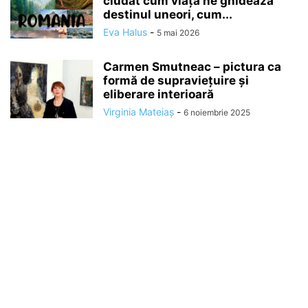
ciudat cum viața ne ghidează
destinul uneori, cum...
Eva Halus
-
5 mai 2026
Carmen Smutneac – pictura ca
formă de supraviețuire și
eliberare interioară
Virginia Mateiaș
-
6 noiembrie 2025