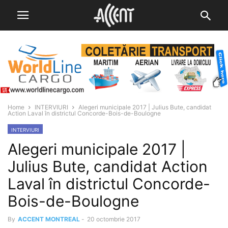
Home
INTERVIURI
Alegeri municipale 2017 | Julius Bute, candidat
Action Laval în districtul Concorde-Bois-de-Boulogne
INTERVIURI
Alegeri municipale 2017 |
Julius Bute, candidat Action
Laval în districtul Concorde-
Bois-de-Boulogne
By
ACCENT MONTREAL
-
20 octombrie 2017