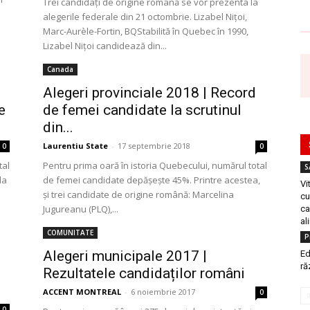
Trei candidați de origine română se vor prezenta la
alegerile federale din 21 octombrie. Lizabel Nițoi,
Marc-Aurèle-Fortin, BQStabilită în Quebec în 1990,
Lizabel Nițoi candidează din...
Canada
Alegeri provinciale 2018 | Record
e
de femei candidate la scrutinul
din...
Laurentiu State
-
17 septembrie 2018
0
0
tal
Pentru prima oară în istoria Quebecului, numărul total
S
la
de femei candidate depășește 45%. Printre acestea,
Vi
și trei candidate de origine română: Marcelina
cu
Jugureanu (PLQ),...
ca
al
COMUNITATE
P
Alegeri municipale 2017 |
Ed
ră
Rezultatele candidaților români
ACCENT MONTREAL
-
6 noiembrie 2017
0
0