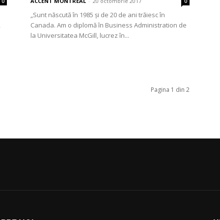
ACCENT MONTREAL
-
20 octombrie 2017
0
0
„Sunt născută în 1985 și de 20 de ani trăiesc în
,
Canada. Am o diplomă în Business Administration de
la Universitatea McGill, lucrez în...
Pagina 1 din 2