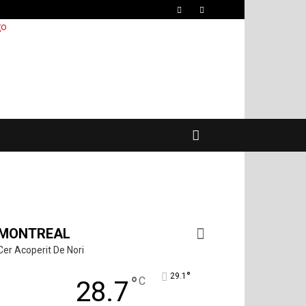
MONTREAL
Cer Acoperit De Nori
°
29.1
°
C
28.7