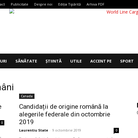
act
Publicitate
Despre noi
Ediția Tipărită
Arhiva PDF
IURI
SĂNĂTATE
ȘTIINTĂ
UTILE
ACCENT PE
SPORT
mâni
Canada
e
Candidații de origine română la
alegerile federale din octombrie
2019
0
Laurentiu State
-
9 octombrie 2019
0
n