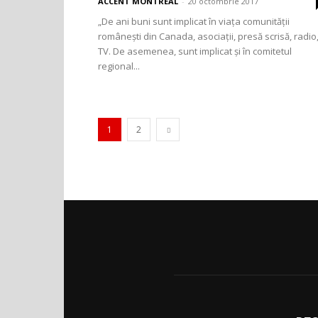
ACCENT MONTREAL
-
20 octombrie 2017
„De ani buni sunt implicat în viața comunității
românești din Canada, asociații, presă scrisă, radio
TV. De asemenea, sunt implicat și în comitetul
regional...
1
2