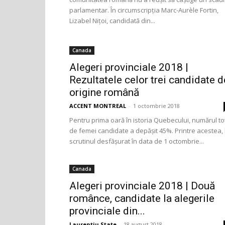
parlamentar. În circumscripția Marc-Aurèle Fortin,
Lizabel Nițoi, candidată din...
Canada
Alegeri provinciale 2018 |
Rezultatele celor trei candidate d
origine română
ACCENT MONTREAL
-
1 octombrie 2018
Pentru prima oară în istoria Quebecului, numărul to
de femei candidate a depășit 45%. Printre acestea, 
scrutinul desfășurat în data de 1 octombrie...
Canada
Alegeri provinciale 2018 | Două
românce, candidate la alegerile
provinciale din...
Laurentiu State
-
18 august 2018