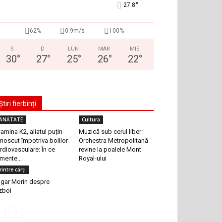
°
27.8
62%
0.9m/s
100%
S
D
LUN
MAR
MIE
30
°
27
°
25
°
26
°
22
°
Știri fierbinți
ĂNĂTATE
Cultură
tamina K2, aliatul puțin
Muzică sub cerul liber:
noscut împotriva bolilor
Orchestra Metropolitană
rdiovasculare: În ce
revine la poalele Mont
imente...
Royal-ului
rintre cărți
gar Morin despre
zboi