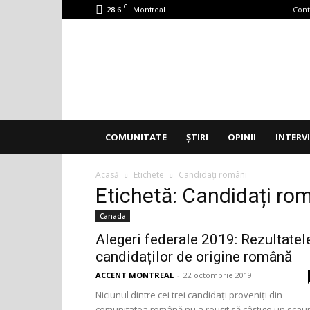
C
28.6
Cont
Montreal
Accent
Montreal
COMUNITATE
ȘTIRI
OPINII
INTERV
Acasă
Etichete
Candidați români
Etichetă: Candidați ro
Canada
Alegeri federale 2019: Rezultatel
candidaților de origine română
ACCENT MONTREAL
-
22 octombrie 2019
Niciunul dintre cei trei candidați proveniți din
comunitatea română nu a reușit să câștige un scau