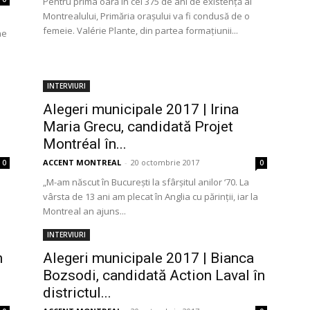
Pentru prima oară în cei 375 de ani de existență ai
Montrealului, Primăria orașului va fi condusă de o
femeie. Valérie Plante, din partea formațiunii...
ne
INTERVIURI
Alegeri municipale 2017 | Irina
Maria Grecu, candidată Projet
Montréal în...
ACCENT MONTREAL
-
20 octombrie 2017
0
0
„M-am născut în București la sfârșitul anilor ‘70. La
vârsta de 13 ani am plecat în Anglia cu părinții, iar la
Montreal an ajuns...
INTERVIURI
n
Alegeri municipale 2017 | Bianca
Bozsodi, candidată Action Laval în
districtul...