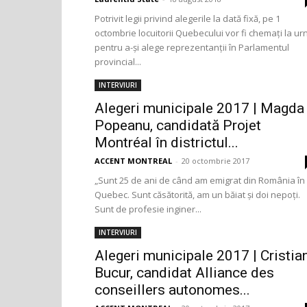
Potrivit legii privind alegerile la dată fixă, pe 1
octombrie locuitorii Quebecului vor fi chemați la ur
pentru a-și alege reprezentanții în Parlamentul
provincial...
INTERVIURI
Alegeri municipale 2017 | Magda
Popeanu, candidată Projet
Montréal în districtul...
ACCENT MONTREAL
-
20 octombrie 2017
„Sunt 25 de ani de când am emigrat din România în
Quebec. Sunt căsătorită, am un băiat și doi nepoți.
Sunt de profesie inginer...
INTERVIURI
Alegeri municipale 2017 | Cristia
Bucur, candidat Alliance des
conseillers autonomes...