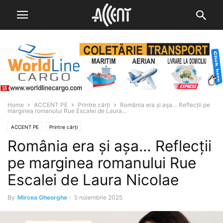
Home
ACCENT PE
Printre cărți
România era și așa… Reflecții pe
marginea romanului Rue Escalei de Laura...
ACCENT PE
Printre cărți
România era și așa… Reflecții
pe marginea romanului Rue
Escalei de Laura Nicolae
By
Mircea Gheorghe
-
5 noiembrie 2025