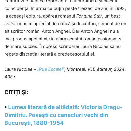
Editura VLB, fapt ce reprezintă o tulburătoare și plăcută
coincidență. În urmă cu puțin peste treizeci de ani, în 1993,
la aceeași editură, apărea romanul
Fortuna Star
, un
best
seller
unanim apreciat de critică și de cititori, semnat de un
alt scriitor român, Anton Anghel. Dar Anton Anghel nu a
mai produs apoi nimic în afara acestui roman pasionant și
de mare succes. Îi doresc scriitoarei Laura Nicolae să nu
repete discreția literară a predecesorului ei.
Laura Nicolae –
„Rue Escalei”
, Montreal, VLB éditeur, 2024
,
408 p
CITIȚI ȘI:
•
Lumea literară de altădată: Victoria Dragu-
Dimitriu. Povești cu cenacluri vechi din
București, 1880-1954