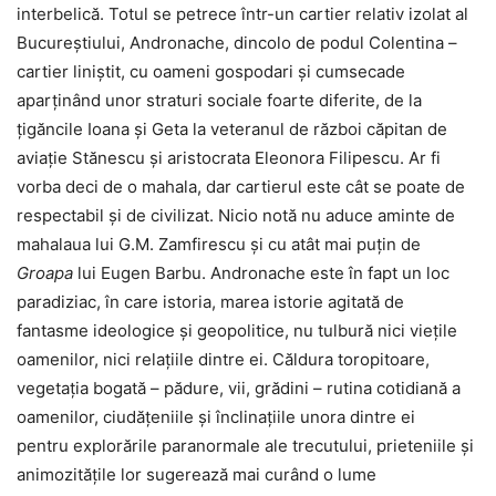
interbelică. Totul se petrece într-un cartier relativ izolat al
Bucureștiului, Andronache, dincolo de podul Colentina –
cartier liniștit, cu oameni gospodari și cumsecade
aparținând unor straturi sociale foarte diferite, de la
țigăncile Ioana și Geta la veteranul de război căpitan de
aviație Stănescu și aristocrata Eleonora Filipescu. Ar fi
vorba deci de o mahala, dar cartierul este cât se poate de
respectabil și de civilizat. Nicio notă nu aduce aminte de
mahalaua lui G.M. Zamfirescu și cu atât mai puțin de
Groapa
lui Eugen Barbu. Andronache este în fapt un loc
paradiziac, în care istoria, marea istorie agitată de
fantasme ideologice și geopolitice, nu tulbură nici viețile
oamenilor, nici relațiile dintre ei. Căldura toropitoare,
vegetația bogată – pădure, vii, grădini – rutina cotidiană a
oamenilor, ciudățeniile și înclinațiile unora dintre ei
pentru explorările paranormale ale trecutului, prieteniile și
animozitățile lor sugerează mai curând o lume