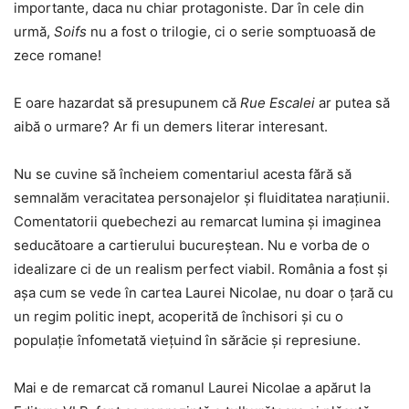
importante, daca nu chiar protagoniste. Dar în cele din
urmă,
Soifs
nu a fost o trilogie, ci o serie somptuoasă de
zece romane!
E oare hazardat să presupunem că
Rue Escalei
ar putea să
aibă o urmare? Ar fi un demers literar interesant.
Nu se cuvine să încheiem comentariul acesta fără să
semnalăm veracitatea personajelor și fluiditatea narațiunii.
Comentatorii quebechezi au remarcat lumina și imaginea
seducătoare a cartierului bucureștean. Nu e vorba de o
idealizare ci de un realism perfect viabil. România a fost și
așa cum se vede în cartea Laurei Nicolae, nu doar o țară cu
un regim politic inept, acoperită de închisori și cu o
populație înfometată viețuind în sărăcie și represiune.
Mai e de remarcat că romanul Laurei Nicolae a apărut la