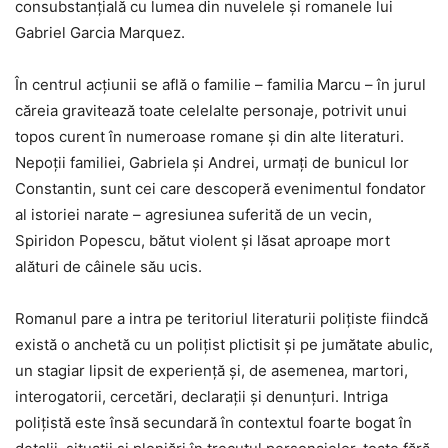
consubstanțială cu lumea din nuvelele și romanele lui
Gabriel Garcia Marquez.
În centrul acțiunii se află o familie – familia Marcu – în jurul
căreia gravitează toate celelalte personaje, potrivit unui
topos curent în numeroase romane și din alte literaturi.
Nepoții familiei, Gabriela și Andrei, urmați de bunicul lor
Constantin, sunt cei care descoperă evenimentul fondator
al istoriei narate – agresiunea suferită de un vecin,
Spiridon Popescu, bătut violent și lăsat aproape mort
alături de câinele său ucis.
Romanul pare a intra pe teritoriul literaturii polițiste fiindcă
există o anchetă cu un polițist plictisit și pe jumătate abulic,
un stagiar lipsit de experiență și, de asemenea, martori,
interogatorii, cercetări, declarații și denunțuri. Intriga
polițistă este însă secundară în contextul foarte bogat în