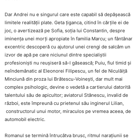
Dar Andrei nu e singurul care este capabil să depășească
limitele realității plate. Geta țiganca, citind în cărțile ei de
joc, o avertizează pe Sofia, soția lui Constantin, despre
iminența unei morți apropiate în familia Marcu; un fântânar
excentric descoperă cu ajutorul unei crengi de salcâm un
izvor de apă pe care niciunul dintre specialiștii
profesioniști nu reușiseră să-l găsească; Puiu, fiul timid și
neîndemânatic al Eleonorei Filipescu, un fel de Niculăiță
Minciună din proza lui Brătescu-Voinești, dar mult mai
complex psihologic, devine o vedetă a cartierului datorită
talentului său de apicultor; aviatorul Stănescu, invalid de
război, este împreună cu prietenul său inginerul Lilian,
constructorul unui motor, miraculos pe vremea aceea, de
automobil electric.
Romanul se termină întrucâtva brusc, ritmul narațiunii se