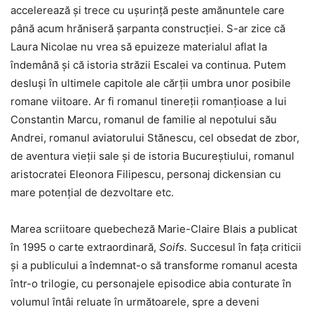
accelerează și trece cu ușurință peste amănuntele care
până acum hrăniseră șarpanta construcției. S-ar zice că
Laura Nicolae nu vrea să epuizeze materialul aflat la
îndemână și că istoria străzii Escalei va continua. Putem
desluși în ultimele capitole ale cărții umbra unor posibile
romane viitoare. Ar fi romanul tinereții romanțioase a lui
Constantin Marcu, romanul de familie al nepotului său
Andrei, romanul aviatorului Stănescu, cel obsedat de zbor,
de aventura vieții sale și de istoria Bucureștiului, romanul
aristocratei Eleonora Filipescu, personaj dickensian cu
mare potențial de dezvoltare etc.
Marea scriitoare quebecheză Marie-Claire Blais a publicat
în 1995 o carte extraordinară,
Soifs.
Succesul în fața criticii
și a publicului a îndemnat-o să transforme romanul acesta
într-o trilogie, cu personajele episodice abia conturate în
volumul întâi reluate în următoarele, spre a deveni