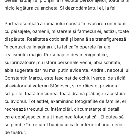
detalii, situații și plonjări în trecutul personajelor, toate fără
nicio legătura cu ancheta. Și deznodământul ei, la fel.
Partea esențială a romanului constă în evocarea unei lumi
cu peisajele, oamenii, misterele și farmecul ei, astăzi, toate
dispărute. Realitatea cotidiană și banală se transfigurează
în contact cu imaginarul, la fel ca în operele far ale
realismului magic. Personajele devin enigmatice,
surprinzătoare, cu istorii personale vechi, abia schițate,
abia sugerate dar nu mai puțin evidente. Andrei, nepotul lui
Constantin Marcu, este fascinat de ochiul verde, de sticlă,
al aviatorului veteran Stănescu, și retrăiește, privindu-i
sclipirile, toată tensiunea, toată drama prăbușirii acestuia
cu avionul. Tot astfel, examinând fotografiile de familie, el
recreează trecutul cu întâmplări, circumstanțe și detalii
care depășesc cu mult imaginea fotografică: „El putea să
se plimbe în trecutul bunicului ca în interiorul unui decor
de teatru”.