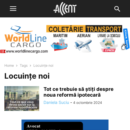
Home
Tags
Locuințe noi
Locuințe noi
Tot ce trebuie să știți despre
noua reformă ipotecară
Daniela Suciu
-
4 octombrie 2024