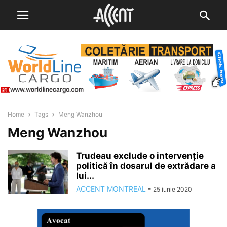
Home
Tags
Meng Wanzhou
Meng Wanzhou
Trudeau exclude o intervenție
politică în dosarul de extrădare a
lui...
ACCENT MONTREAL
-
25 iunie 2020