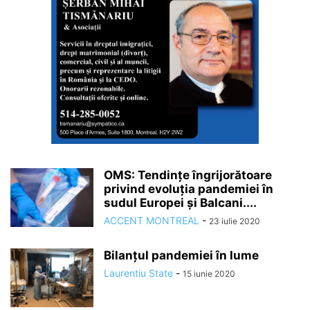
OMS: Tendințe îngrijorătoare
privind evoluția pandemiei în
sudul Europei și Balcani....
ACCENT MONTREAL
-
23 iulie 2020
Bilanțul pandemiei în lume
Laurentiu State
-
15 iunie 2020