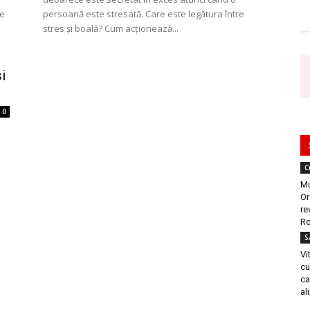
le
persoană este stresată. Care este legătura între
stres și boală? Cum acționează...
și
0
C
Mu
Or
re
Ro
S
Vi
cu
ca
al