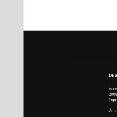
DES
Acce
2008
împr
Cont