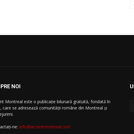
PRE NOI
U
nt Montreal este o publicație bilunară gratuită, fondată în
, care se adresează comunităţii române din Montreal şi
ejurimi.
actați-ne:
info@accentmontreal.com