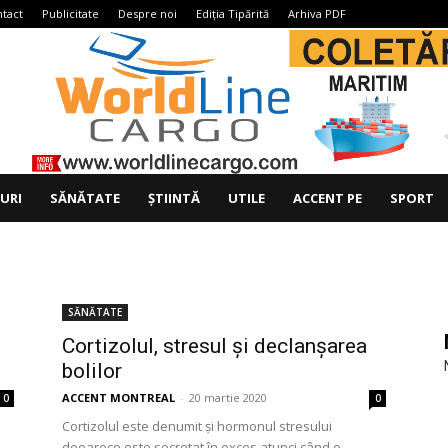
tact
Publicitate
Despre noi
Ediția Tipărită
Arhiva PDF
IURI
SĂNĂTATE
ȘTIINTĂ
UTILE
ACCENT PE
SPORT
SĂNĂTATE
Cortizolul, stresul și declanșarea
bolilor
ACCENT MONTREAL
-
20 martie 2020
0
0
a
Cortizolul este denumit și hormonul stresului
deoarece este secretat în exces atunci când o