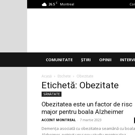
C
26.5
Con
Montreal
Accent
Montreal
COMUNITATE
ȘTIRI
OPINII
INTERV
Acasă
Etichete
Obezitate
Etichetă: Obezitate
SĂNĂTATE
Obezitatea este un factor de risc
major pentru boala Alzheimer
ACCENT MONTREAL
-
7 martie 2023
Demența asociată cu obezitatea seamănă cu boal
Alzheimer, potrivit unui nou studiu montrealez