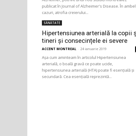
publicat în Journal of Alzheimer's Disease. În ambe
cazuri, atrofia creierului...
SĂNĂTATE
Hipertensiunea arterială la copii 
tineri și consecințele ei severe
ACCENT MONTREAL
-
24 ianuarie 2019
Așa cum aminteam în articolul Hipertensiunea
arterială, o boală gravă ce poate ucide,
hipertensiunea arterială (HTA) poate fi esențială și
secundară. Cea esențială reprezintă...