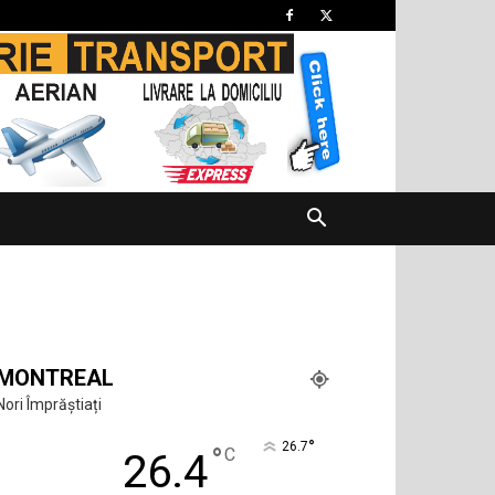
MONTREAL
Nori Împrăștiați
°
26.7
°
C
26.4