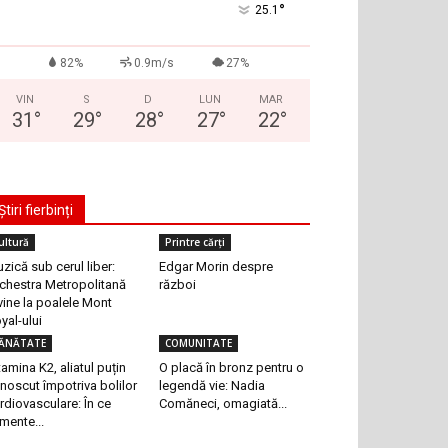
°
25.1
82%
0.9m/s
27%
VIN
S
D
LUN
MAR
31
°
29
°
28
°
27
°
22
°
Știri fierbinți
ultură
Printre cărți
zică sub cerul liber:
Edgar Morin despre
chestra Metropolitană
război
vine la poalele Mont
yal-ului
ĂNĂTATE
COMUNITATE
tamina K2, aliatul puțin
O placă în bronz pentru o
noscut împotriva bolilor
legendă vie: Nadia
rdiovasculare: În ce
Comăneci, omagiată...
imente...