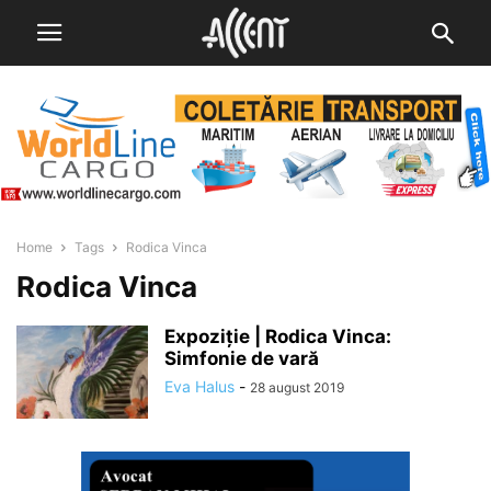
Home
Tags
Rodica Vinca
Rodica Vinca
Expoziție | Rodica Vinca:
Simfonie de vară
Eva Halus
-
28 august 2019