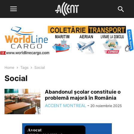
Home
Tags
Social
Social
Abandonul școlar constituie o
problemă majoră în România
ACCENT MONTREAL
-
20 noiembrie 2025