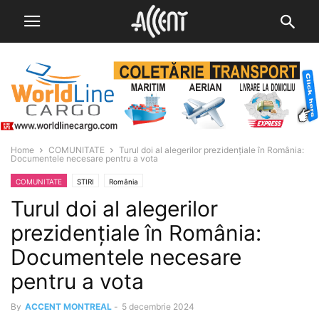
Home
COMUNITATE
Turul doi al alegerilor prezidențiale în România:
Documentele necesare pentru a vota
COMUNITATE
STIRI
România
Turul doi al alegerilor
prezidențiale în România:
Documentele necesare
pentru a vota
By
ACCENT MONTREAL
-
5 decembrie 2024