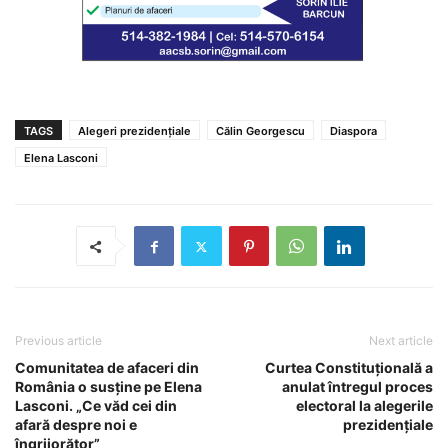
TAGS
Alegeri prezidențiale
Călin Georgescu
Diaspora
Elena Lasconi
Previous article
Next article
Comunitatea de afaceri din
Curtea Constituțională a
România o susține pe Elena
anulat întregul proces
Lasconi. „Ce văd cei din
electoral la alegerile
afară despre noi e
prezidențiale
îngrijorător”