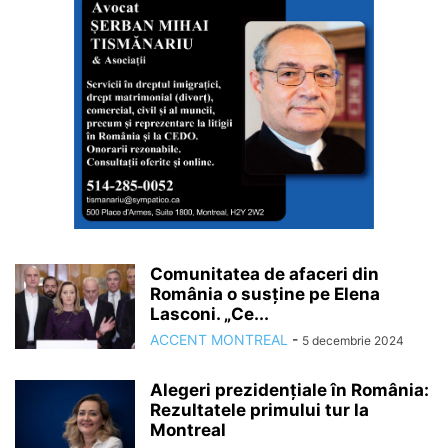
Comunitatea de afaceri din
România o susține pe Elena
Lasconi. „Ce...
ACCENT MONTREAL
-
5 decembrie 2024
Alegeri prezidențiale în România:
Rezultatele primului tur la
Montreal