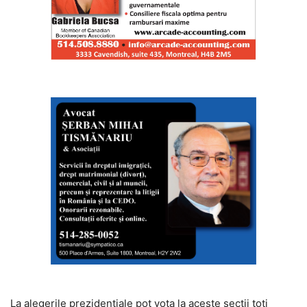
La alegerile prezidenţiale pot vota la aceste secţii toţi