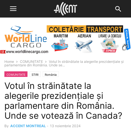
Home
COMUNITATE
Votul în străinătate la alegerile prezidenţiale şi
parlamentare din România. Unde se...
COMUNITATE
STIRI
România
Votul în străinătate la
alegerile prezidenţiale şi
parlamentare din România.
Unde se votează în Canada?
By
ACCENT MONTREAL
-
13 noiembrie 2024