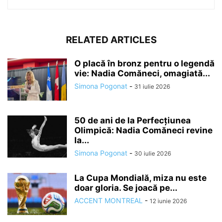
RELATED ARTICLES
O placă în bronz pentru o legendă
vie: Nadia Comăneci, omagiată...
Simona Pogonat
-
31 iulie 2026
50 de ani de la Perfecțiunea
Olimpică: Nadia Comăneci revine
la...
Simona Pogonat
-
30 iulie 2026
La Cupa Mondială, miza nu este
doar gloria. Se joacă pe...
ACCENT MONTREAL
-
12 iunie 2026