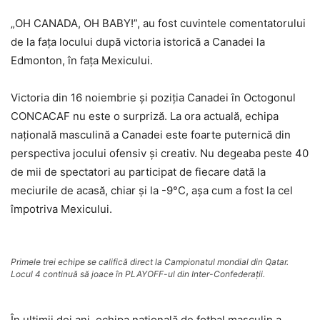
„OH CANADA, OH BABY!”, au fost cuvintele comentatorului
de la fața locului după victoria istorică a Canadei la
Edmonton, în fața Mexicului.
Victoria din 16 noiembrie și poziția Canadei în Octogonul
CONCACAF nu este o surpriză. La ora actuală, echipa
națională masculină a Canadei este foarte puternică din
perspectiva jocului ofensiv și creativ. Nu degeaba peste 40
de mii de spectatori au participat de fiecare dată la
meciurile de acasă, chiar și la -9°C, așa cum a fost la cel
împotriva Mexicului.
Primele trei echipe se califică direct la Campionatul mondial din Qatar.
Locul 4 continuă să joace în PLAYOFF-ul din Inter-Confederații.
În ultimii doi ani, echipa națională de fotbal masculin a