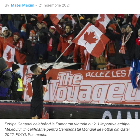
By
Matei Maxim
-
21 noiembrie 2021
Echipa Canadei celebrând la Edmonton victoria cu 2-1 împotriva echipei
Mexicului, în calificările pentru Campionatul Mondial de Fotbal din Qatar
2022. FOTO: Postmedia.