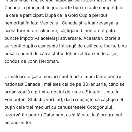
Canadei a practicat un joc foarte bun în toate competițiile
la care a participat. După ce la Gold Cup a pierdut
nemeritat în fața Mexicului, Canada și-a luat revanșa la
acest turneu de calificare, câștigând binemeritat patru
puncte împotriva aceleiași adversare. Această victorie a
survenit după o campanie întreagă de calificare foarte bine
pusă la punct de către stafful tehnic al frunzei de arțar,
condus de John Herdman.
Următoarele şase meciuri sunt foarte importante pentru
naționala Canadei, mai ales cel de pe 30 ianuarie, când se
organizează o primire destul de rece a Statelor Unite la
Edmonton. Statistic vorbind, dacă reușește să câștige cel
puțin cele trei meciuri cu cenușăresele Octogonului,
rezervările pentru Qatar sunt ca și făcute. Iată programul
pe anul viitor.