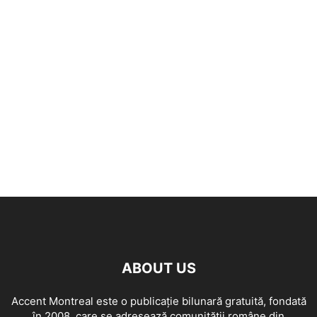
ABOUT US
Accent Montreal este o publicație bilunară gratuită, fondată
în 2008, care se adresează comunităţii române din