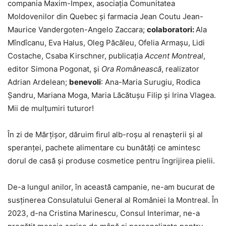
compania Maxim-Impex, asociația Comunitatea
Moldovenilor din Quebec și farmacia Jean Coutu Jean-
Maurice Vandergoten-Angelo Zaccara;
colaboratori:
Ala
Mîndîcanu, Eva Halus, Oleg Păcăleu, Ofelia Armașu, Lidi
Costache, Csaba Kirschner, publicația
Accent Montreal
,
editor Simona Pogonat, și
Ora Românească
, realizator
Adrian Ardelean;
benevoli
: Ana-Maria Surugiu, Rodica
Șandru, Mariana Moga, Maria Lăcătușu Filip și Irina Vlagea.
Mii de mulțumiri tuturor!
În zi de Mărțișor, dăruim firul alb-roșu al renașterii și al
speranței, pachete alimentare cu bunătăți ce amintesc
dorul de casă și produse cosmetice pentru îngrijirea pielii.
De-a lungul anilor, în această campanie, ne-am bucurat de
susținerea Consulatului General al României la Montreal. În
2023, d-na Cristina Marinescu, Consul Interimar, ne-a