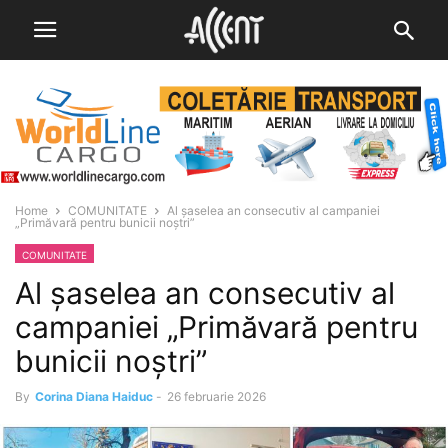
Home
COMUNITATE
Al șaselea an consecutiv al campaniei
„Primăvară pentru bunicii noștri”
COMUNITATE
Al șaselea an consecutiv al
campaniei „Primăvară pentru
bunicii noștri”
By
Corina Diana Haiduc
-
26 februarie 2026