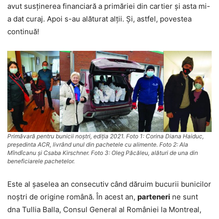
avut susținerea financiară a primăriei din cartier și asta mi-
a dat curaj. Apoi s-au alăturat alții. Și, astfel, povestea
continuă!
Primăvară pentru bunicii noștri, ediția 2021. Foto 1: Corina Diana Haiduc,
președinta ACR, livrând unul din pachetele cu alimente. Foto 2: Ala
Mîndîcanu și Csaba Kirschner. Foto 3: Oleg Păcăleu, alături de una din
beneficiarele pachetelor.
Este al șaselea an consecutiv când dăruim bucurii bunicilor
noștri de origine română. În acest an,
parteneri
ne sunt
dna Tullia Balla, Consul General al României la Montreal,