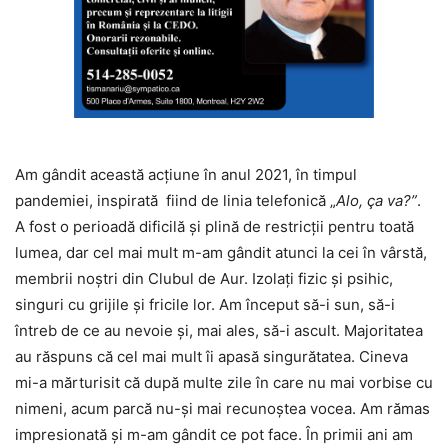
Am gândit această acțiune în anul 2021, în timpul
pandemiei, inspirată fiind de linia telefonică „
Alo, ça va?”
.
A fost o perioadă dificilă și plină de restricții pentru toată
lumea, dar cel mai mult m-am gândit atunci la cei în vârstă,
membrii noștri din Clubul de Aur. Izolați fizic și psihic,
singuri cu grijile și fricile lor. Am început să-i sun, să-i
întreb de ce au nevoie și, mai ales, să-i ascult. Majoritatea
au răspuns că cel mai mult îi apasă singurătatea. Cineva
mi-a mărturisit că după multe zile în care nu mai vorbise cu
nimeni, acum parcă nu-și mai recunoștea vocea. Am rămas
impresionată și m-am gândit ce pot face. În primii ani am