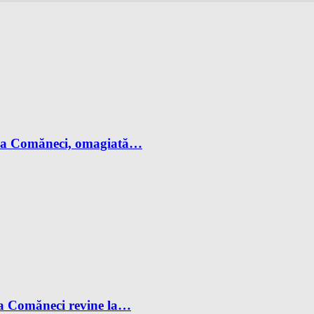
adia Comăneci, omagiată…
ia Comăneci revine la…