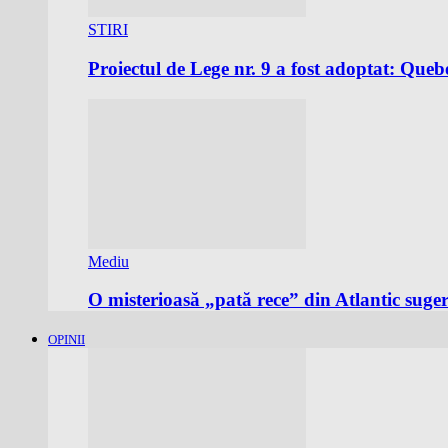
STIRI
Proiectul de Lege nr. 9 a fost adoptat: Qu
Mediu
O misterioasă „pată rece” din Atlantic suge
OPINII