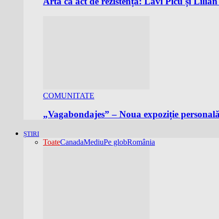
Arta ca act de rezistență: Lavi Picu și Lil
COMUNITATE
„Vagabondajes” – Noua expoziție personală 
ȘTIRI
Toate
Canada
Mediu
Pe glob
România