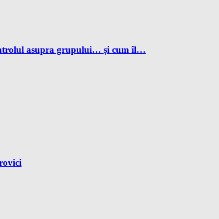
ntrolul asupra grupului… și cum îl…
rovici