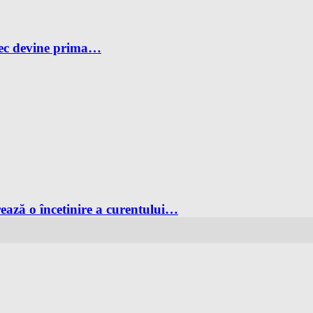
ebec devine prima…
rează o încetinire a curentului…