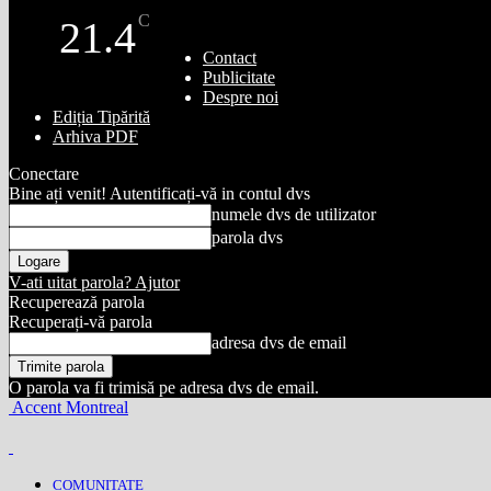
C
21.4
Contact
Publicitate
Despre noi
Ediția Tipărită
Arhiva PDF
Conectare
Bine ați venit! Autentificați-vă in contul dvs
numele dvs de utilizator
parola dvs
V-ati uitat parola? Ajutor
Recuperează parola
Recuperați-vă parola
adresa dvs de email
O parola va fi trimisă pe adresa dvs de email.
Accent Montreal
COMUNITATE